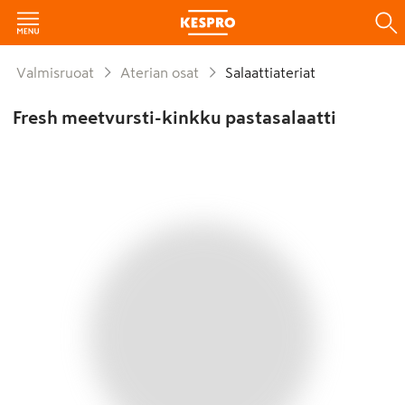
Valmisruoat
Aterian osat
Salaattiateriat
Fresh meetvursti-kinkku pastasalaatti