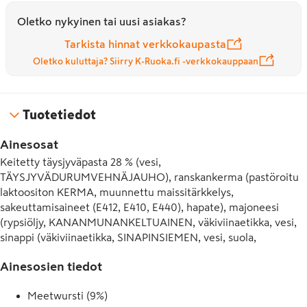
Oletko nykyinen tai uusi asiakas?
Tarkista hinnat verkkokaupasta
Oletko kuluttaja? Siirry K-Ruoka.fi -verkkokauppaan
Tuotetiedot
Ainesosat
Keitetty täysjyväpasta 28 % (vesi, 
TÄYSJYVÄDURUMVEHNÄJAUHO), ranskankerma (pastöroitu 
laktoositon KERMA, muunnettu maissitärkkelys, 
sakeuttamisaineet (E412, E410, E440), hapate), majoneesi 
(rypsiöljy, KANANMUNANKELTUAINEN, väkiviinaetikka, vesi, 
sinappi (väkiviinaetikka, SINAPINSIEMEN, vesi, suola, 
kurkuma), suola, sakeuttamisaineet (E412, E415), aromi), 
Ainesosien tiedot
meetvursti 9 % (porsaanliha (Suomi), silava, suola, 
happamuudensäätöaine (E508), dekstroosi, mausteet 
Meetwursti (9%)
(valkopippuri, kardemumma), aromi, hapettumisenestoaine 