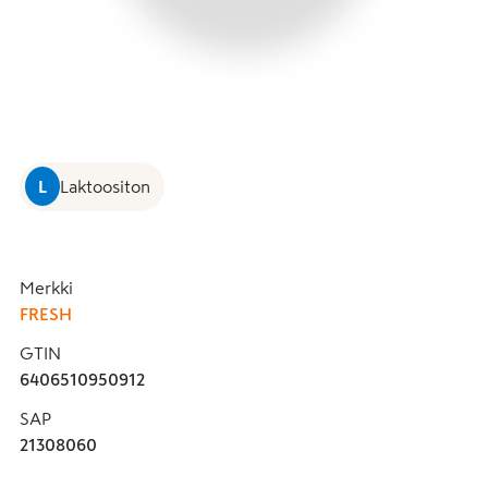
L
Laktoositon
Merkki
FRESH
GTIN
6406510950912
SAP
21308060