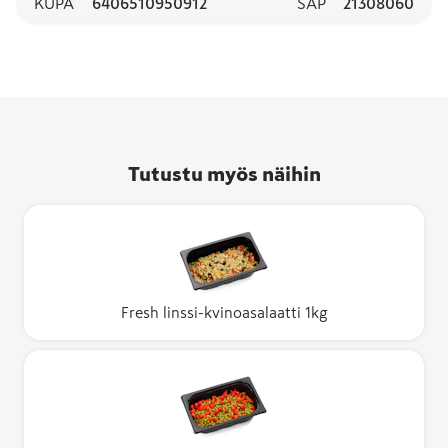
KUPA
6406510950912
SAP
21308060
Tutustu myös näihin
Fresh linssi-kvinoasalaatti 1kg