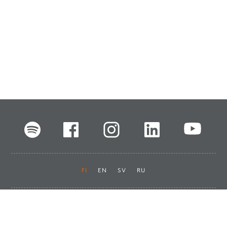
FI
EN
SV
RU
Pikalinkit