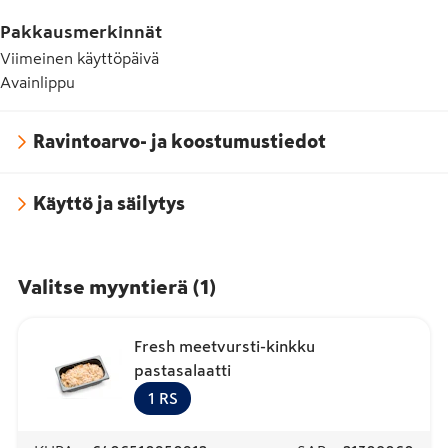
E450 Dinatriumdifosfaatti
Pakkausmerkinnät
Viimeinen käyttöpäivä
E451 Pentanatriumtrifosfaatti
Avainlippu
E508 Kaliumkloridi
E509 Kalsiumkloridi
Ravintoarvo- ja koostumustiedot
Käyttö ja säilytys
Valitse myyntierä
(
1
)
Fresh meetvursti-kinkku
pastasalaatti
1
RS