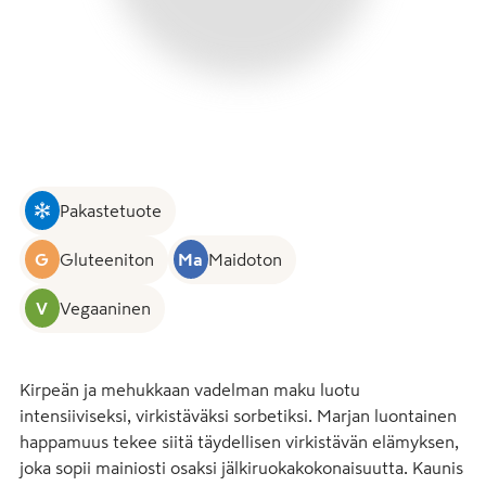
Pakastetuote
G
Gluteeniton
Ma
Maidoton
V
Vegaaninen
Kirpeän ja mehukkaan vadelman maku luotu 
intensiiviseksi, virkistäväksi sorbetiksi. Marjan luontainen 
happamuus tekee siitä täydellisen virkistävän elämyksen, 
joka sopii mainiosti osaksi jälkiruokakokonaisuutta. Kaunis 