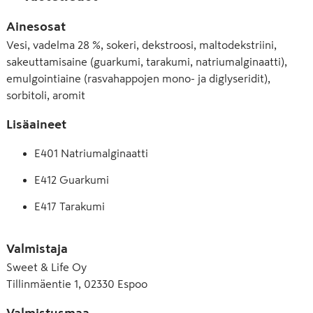
Ainesosat
Vesi, vadelma 28 %, sokeri, dekstroosi, maltodekstriini,
sakeuttamisaine (guarkumi, tarakumi, natriumalginaatti),
emulgointiaine (rasvahappojen mono- ja diglyseridit),
sorbitoli, aromit
Lisäaineet
E401 Natriumalginaatti
E412 Guarkumi
E417 Tarakumi
E420 Sorbitoli
Valmistaja
E471 Rasvahappojen mono- ja diglyseridit
Sweet & Life Oy
Tillinmäentie 1, 02330 Espoo