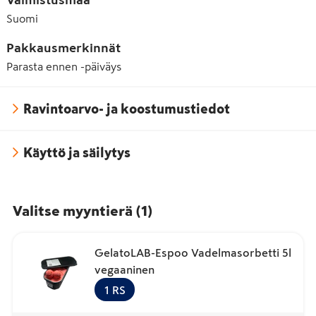
Valmistusmaa
Suomi
Pakkausmerkinnät
Parasta ennen -päiväys
Ravintoarvo- ja koostumustiedot
Käyttö ja säilytys
Valitse myyntierä
(
1
)
GelatoLAB-Espoo Vadelmasorbetti 5l
vegaaninen
1
RS