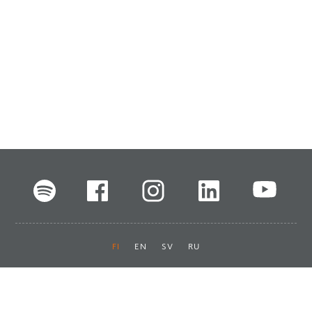
FI
EN
SV
RU
Pikalinkit