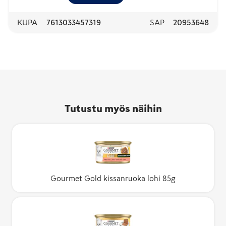
KUPA
7613033457319
SAP
20953648
Tutustu myös näihin
Gourmet Gold kissanruoka lohi 85g