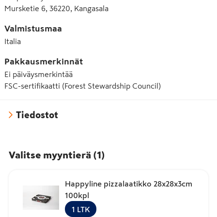
Mursketie 6, 36220, Kangasala
Valmistusmaa
Italia
Pakkausmerkinnät
Ei päiväysmerkintää
FSC-sertifikaatti (Forest Stewardship Council)
Tiedostot
Valitse myyntierä
(
1
)
Happyline pizzalaatikko 28x28x3cm
100kpl
1
LTK