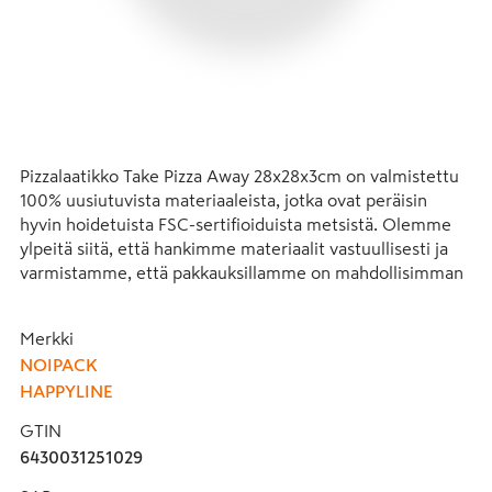
Pizzalaatikko Take Pizza Away 28x28x3cm on valmistettu 
100% uusiutuvista materiaaleista, jotka ovat peräisin 
hyvin hoidetuista FSC-sertifioiduista metsistä. Olemme 
ylpeitä siitä, että hankimme materiaalit vastuullisesti ja 
varmistamme, että pakkauksillamme on mahdollisimman 
vähän vaikutusta ympäristöön. Pizzalaatikkomme on 
vastuullinen valinta sekä myös vahva, kestävä ja 
Merkki
luotettava. Olitpa sitten pieni pizzeria tai suuri ravintola, 
NOIPACK
FSC-sertifioitu pizzalaatikkomme on täydellinen valinta 
HAPPYLINE
kaikille yrityksille, jotka arvostavat sekä laatua että 
kestävyyttä. Tämä laatikko soveltuu hyvin pienemille 
GTIN
pizzoille sekä lasten pizzoille. Kierrätä pizzalaatikko 
6430031251029
kartongin keräyksessä.