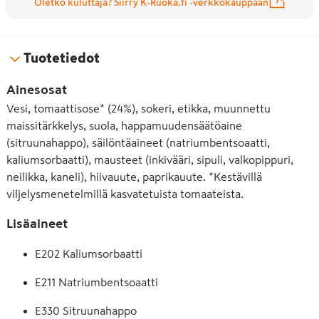
Oletko kuluttaja? Siirry K-Ruoka.fi -verkkokauppaan
Tuotetiedot
Ainesosat
Vesi, tomaattisose* (24%), sokeri, etikka, muunnettu
maissitärkkelys, suola, happamuudensäätöaine
(sitruunahappo), säilöntäaineet (natriumbentsoaatti,
kaliumsorbaatti), mausteet (inkivääri, sipuli, valkopippuri,
neilikka, kaneli), hiivauute, paprikauute. *Kestävillä
viljelysmenetelmillä kasvatetuista tomaateista.
Lisäaineet
E202 Kaliumsorbaatti
E211 Natriumbentsoaatti
E330 Sitruunahappo