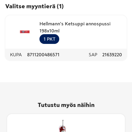
Valitse myyntierä
(
1
)
Hellmann's Ketsuppi annospussi
198x10ml
1
PKT
KUPA
8711200486571
SAP
21639220
Tutustu myös näihin