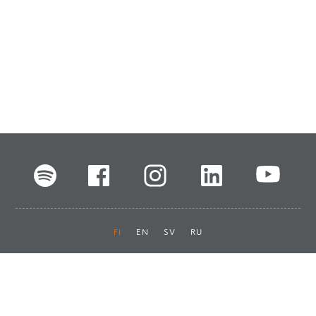
FI
EN
SV
RU
Pikalinkit