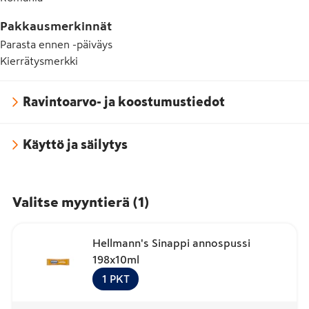
Pakkausmerkinnät
Parasta ennen -päiväys
Kierrätysmerkki
Ravintoarvo- ja koostumustiedot
Käyttö ja säilytys
Valitse myyntierä
(
1
)
Hellmann's Sinappi annospussi
198x10ml
1
PKT