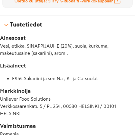
Oletko kuluttaja? Siirry K-Ruoka.fi -verkkokauppaan
Tuotetiedot
Ainesosat
Vesi, etikka, SINAPPIJAUHE (20%), suola, kurkuma,
makeutusaine (sakariini), aromi.
Lisäaineet
E954 Sakariini ja sen Na-, K- ja Ca-suolat
Markkinoija
Unilever Food Solutions
Verkkosaarenkatu 5 / PL 254, 00580 HELSINKI / 00101
HELSINKI
Valmistusmaa
Romania