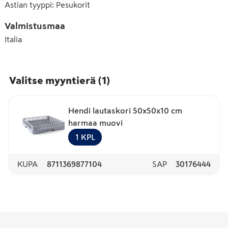
Astian tyyppi
:
Pesukorit
Valmistusmaa
Italia
Valitse myyntierä
(
1
)
Hendi lautaskori 50x50x10 cm
harmaa muovi
1
KPL
KUPA
8711369877104
SAP
30176444