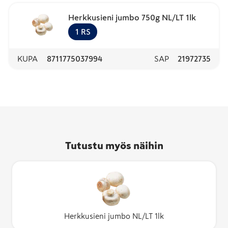
Herkkusieni jumbo 750g NL/LT 1lk
1
RS
KUPA
8711775037994
SAP
21972735
Tutustu myös näihin
Herkkusieni jumbo NL/LT 1lk