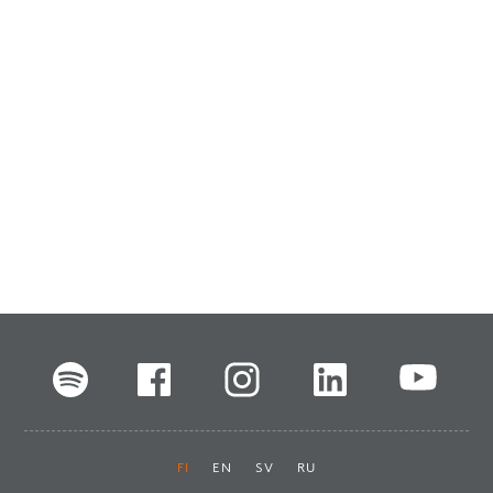
FI
EN
SV
RU