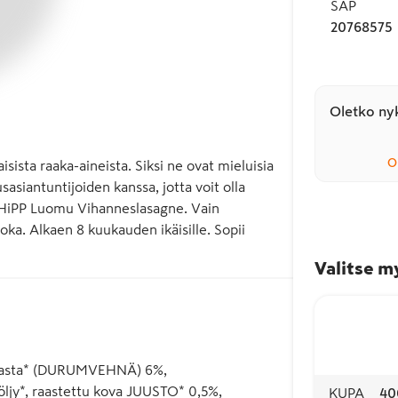
SAP
20768575
Oletko nyk
O
ista raaka-aineista. Siksi ne ovat mieluisia 
asiantuntijoiden kanssa, jotta voit olla 
. HiPP Luomu Vihanneslasagne. Vain 
ka. Alkaen 8 kuukauden ikäisille. Sopii 
Valitse m
nepasta* (DURUMVEHNÄ) 6%,
jy*, raastettu kova JUUSTO* 0,5%,
KUPA
40