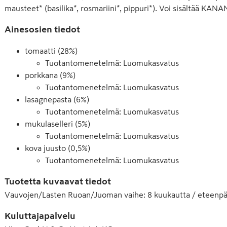
mausteet* (basilika*, rosmariini*, pippuri*). Voi sisältää 
Ainesosien tiedot
tomaatti (28%)
Tuotantomenetelmä
:
Luomukasvatus
porkkana (9%)
Tuotantomenetelmä
:
Luomukasvatus
lasagnepasta (6%)
Tuotantomenetelmä
:
Luomukasvatus
mukulaselleri (5%)
Tuotantomenetelmä
:
Luomukasvatus
kova juusto (0,5%)
Tuotantomenetelmä
:
Luomukasvatus
Tuotetta kuvaavat tiedot
Vauvojen/Lasten Ruoan/Juoman vaihe
:
8 kuukautta / eteenpä
Kuluttajapalvelu