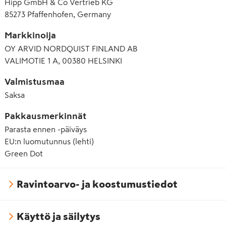
Hipp GmbH & Co Vertrieb KG
85273 Pfaffenhofen, Germany
Markkinoija
OY ARVID NORDQUIST FINLAND AB
VALIMOTIE 1 A, 00380 HELSINKI
Valmistusmaa
Saksa
Pakkausmerkinnät
Parasta ennen -päiväys
EU:n luomutunnus (lehti)
Green Dot
Ravintoarvo- ja koostumustiedot
Käyttö ja säilytys