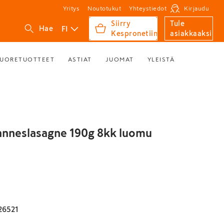
Yritys
Noutotukut
Yhteystiedot
Kirjaudu
Siirry
Tule
FI
Hae
Kespronetiin
asiakkaaksi
UORETUOTTEET
ASTIAT
JUOMAT
YLEISTÄ
anneslasagne 190g 8kk luomu
26521