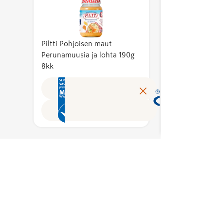
ste on
merkin
vähint
 %.
standardin
Kotima
ste
ekologiselle
kuvaa 
aisten
kestävyydelle.
kustan
Piltti Pohjoisen maut
 osuutta
Tämä
tuotte
Perunamuusia ja lohta 190g
tarkoittaa,
8kk
omakus
arvosta.
että ne ovat
Avainl
ttaa
peräisin hyvin
tunnis
Lue lisää
n
hallinnoidusta
suomal
työn
kalastuksesta,
tuloks
tukemaan
joka minimoi
kotima
vaikutuksensa
työllis
Merkin
mereen ja
käyttö
en
suojelee
myönt
emusten
kalakantoja
peruste
lan
tulevaisuutta
asiantu
sta koottu
silmällä
puolue
pitäen. Merkin
Avainl
erkin
myöntää