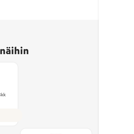
näihin
8kk
MSC-
Avainl
erkki
sertifioidut
kertoo,
tuote on
kala- ja
valmis
Suomessa
äyriäistuotteet
ja sen
täyttävät
kotima