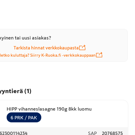
yinen tai uusi asiakas?
Tarkista hinnat verkkokaupasta
letko kuluttaja? Siirry K-Ruoka.fi -verkkokauppaan
yyntierä
(
1
)
HIPP vihanneslasagne 190g 8kk luomu
6
PRK
/ PAK
62300114234
SAP
20768575