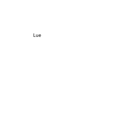
toimik
Marine
Stewardship
Council.
Lue lisää