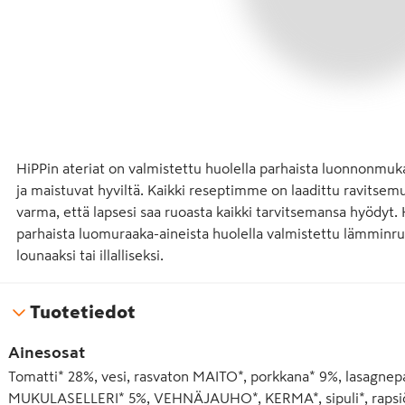
HiPPin ateriat on valmistettu huolella parhaista luonnonmukais
ja maistuvat hyviltä. Kaikki reseptimme on laadittu ravitsemus
varma, että lapsesi saa ruoasta kaikki tarvitsemansa hyödyt
parhaista luomuraaka-aineista huolella valmistettu lämminruo
lounaaksi tai illalliseksi.
Tuotetiedot
Ainesosat
Tomatti* 28%, vesi, rasvaton MAITO*, porkkana* 9%, lasag
MUKULASELLERI* 5%, VEHNÄJAUHO*, KERMA*, sipuli*, rapsiöl