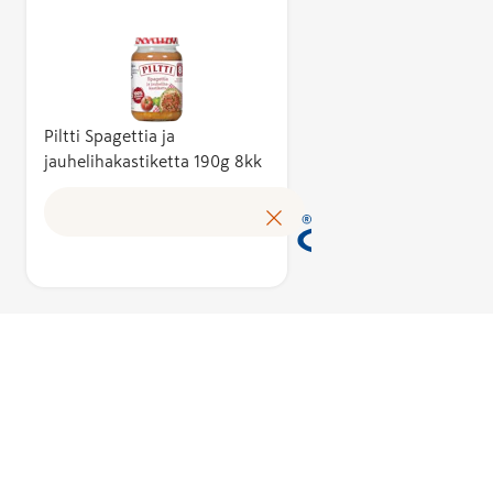
kotimaisuusa
vähintään 50
Kotimaisuusa
kuvaa suomal
kustannusten
tuotteen
Piltti Spagettia ja
jauhelihakastiketta 190g 8kk
omakustannus
Avainlippu au
tunnistamaa
suomalaisen 
tuloksen ja 
kotimaista
työllisyyttä. 
käyttöoikeud
myöntää hak
perusteella a
asiantuntijoi
puolueeton
Avainlippu-m