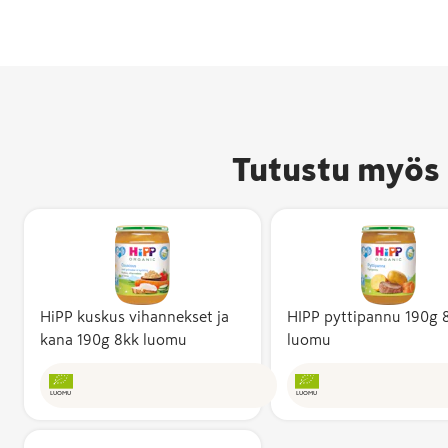
Tutustu myös 
HiPP kuskus vihannekset ja
HIPP pyttipannu 190g 
kana 190g 8kk luomu
luomu
Avainlippu-m
kertoo, että 
LUOMU
LUOMU
valmistettu 
ja sen