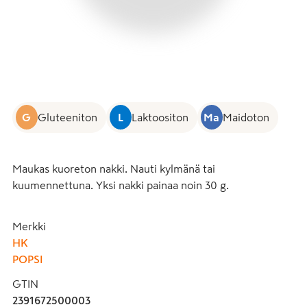
G
Gluteeniton
L
Laktoositon
Ma
Maidoton
Maukas kuoreton nakki. Nauti kylmänä tai 
kuumennettuna. Yksi nakki painaa noin 30 g.
Merkki
HK
POPSI
GTIN
2391672500003