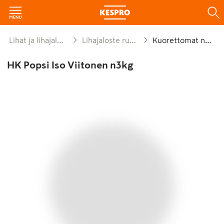
Lihat ja lihajalosteet
Lihajaloste ruokaan
Kuorettomat nakit
HK Popsi Iso Viitonen n3kg