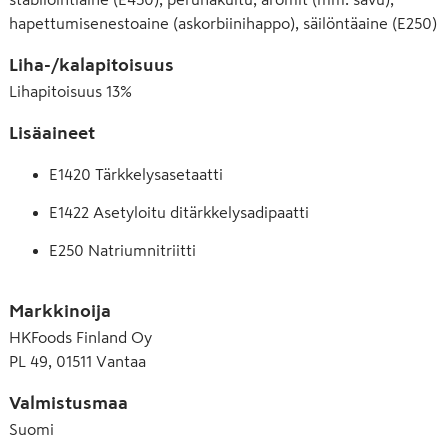
hapettumisenestoaine (askorbiinihappo), säilöntäaine (E250)
Liha-/kalapitoisuus
Lihapitoisuus
13
%
Lisäaineet
E1420 Tärkkelysasetaatti
E1422 Asetyloitu ditärkkelysadipaatti
E250 Natriumnitriitti
E261 Kaliumasetaatti
Markkinoija
E300 Askorbiinihappo
HKFoods Finland Oy
PL 49, 01511 Vantaa
E326 Kaliumlaktaatti
E450 Dinatriumdifosfaatti
Valmistusmaa
Suomi