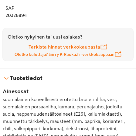
SAP
20326894
Oletko nykyinen tai uusi asiakas?
Tarkista hinnat verkkokaupasta
Oletko kuluttaja? Siirry K-Ruoka.fi -verkkokauppaan
Tuotetiedot
Ainesosat
suomalainen koneellisesti erotettu broilerinliha, vesi,
suomalainen porsaanliha, kamara, perunajauho, jodioitu
suola, happamuudensäätöaineet (E261, kaliumlaktaatti),
muunnettu tärkkelys, mausteet (mm. paprika, korianteri,
chili, valkopippuri, kurkuma), dekstroosi, lihaproteiini,
stabilointiaine (E450), perunakuitu, aromit (mm. savu),