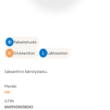
Pakastetuote
G
Gluteeniton
L
Laktoositon
Saksanhirvi käristyslastu.
Merkki
HK
GTIN
6409100038243