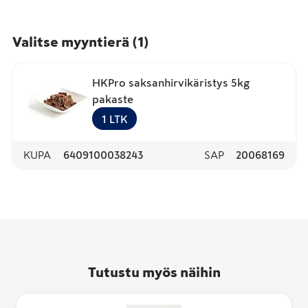
Valitse myyntierä
(
1
)
HKPro saksanhirvikäristys 5kg
pakaste
1
LTK
KUPA
6409100038243
SAP
20068169
Tutustu myös näihin