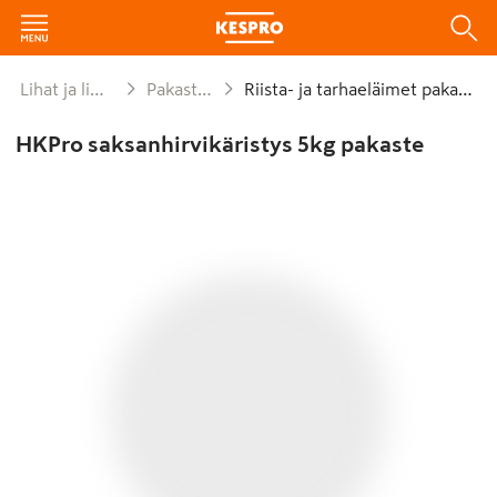
Lihat ja lihajalosteet
Pakastettu liha
Riista- ja tarhaeläimet pakastettu
HKPro saksanhirvikäristys 5kg pakaste