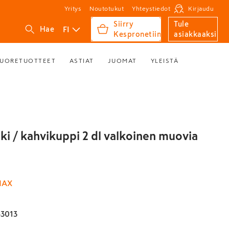
Yritys
Noutotukut
Yhteystiedot
Kirjaudu
Siirry
Tule
FI
Hae
Kespronetiin
asiakkaaksi
UORETUOTTEET
ASTIAT
JUOMAT
YLEISTÄ
i / kahvikuppi 2 dl valkoinen muovia
MAX
3013