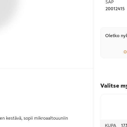
SAP
20012415
Oletko nyk
O
Valitse m
en kestävä, sopii mikroaaltouuniin
KUPA
17