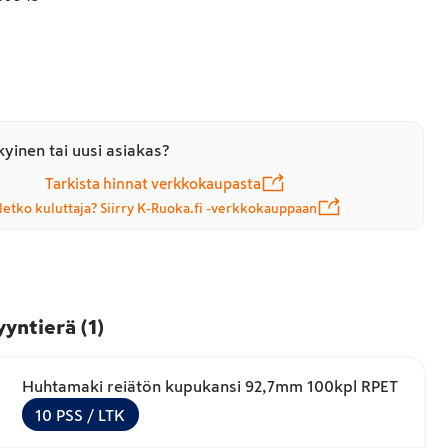
yinen tai uusi asiakas?
Tarkista hinnat verkkokaupasta
letko kuluttaja? Siirry K-Ruoka.fi -verkkokauppaan
yyntierä
(
1
)
Huhtamaki reiätön kupukansi 92,7mm 100kpl RPET
10
PSS
/ LTK