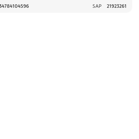
34784104596
SAP
21923261