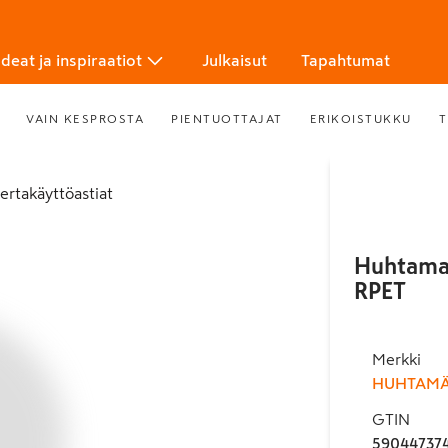
Ideat ja inspiraatiot
Julkaisut
Tapahtumat
VAIN KESPROSTA
PIENTUOTTAJAT
ERIKOISTUKKU
T
kertakäyttöastiat
Huhtamak
RPET
Merkki
HUHTAMÄ
GTIN
59044737