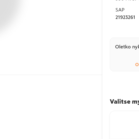
SAP
21923261
Oletko nyk
O
Valitse m