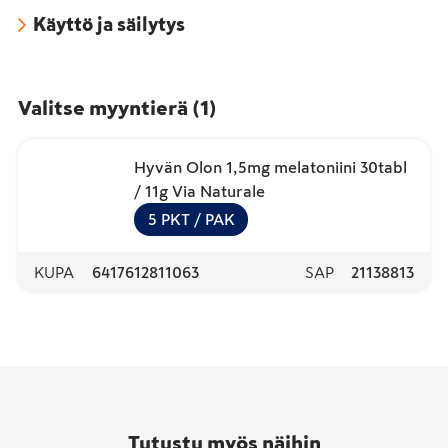
Käyttö ja säilytys
Valitse myyntierä
(
1
)
Hyvän Olon 1,5mg melatoniini 30tabl
/ 11g Via Naturale
5
PKT
/ PAK
KUPA
6417612811063
SAP
21138813
Tutustu myös näihin