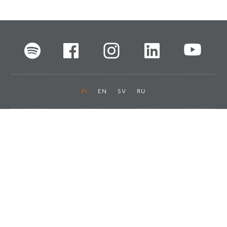
FI
EN
SV
RU
Pikalinkit
Oiva-raportit
Laskut ja maksut
Ota yhteyttä
Anna palautetta
Tukku
Usein kysyttyä
Haluan asiakkaaksi
Käyttöturvatiedotteet
Tilaa uutiskirje