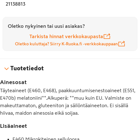
21138813
Oletko nykyinen tai uusi asiakas?
Tarkista hinnat verkkokaupasta
Oletko kuluttaja? Siirry K-Ruoka.fi -verkkokauppaan
Tuotetiedot
Ainesosat
Täyteaineet (E460, E468), paakkuuntumisenestoaineet (E551,
E470b) melatoniini**.Alkuperä: **muu kuin EU. Valmiste on
makeuttamaton, gluteeniton ja säilöntäaineeton. Ei sisällä
hiivaa, maidon ainesosia eikä soijaa.
Lisäaineet
E460 Mikrokiteinen selluloosa