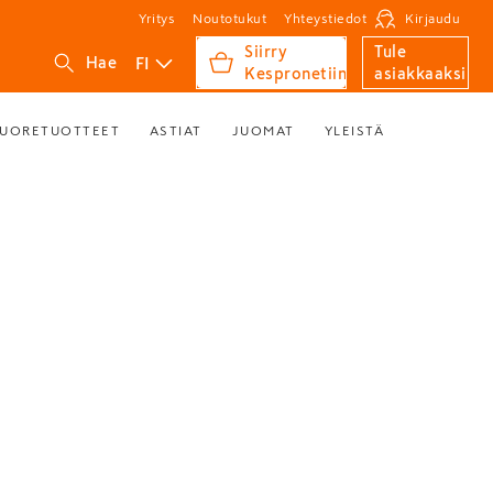
Yritys
Noutotukut
Yhteystiedot
Kirjaudu
Siirry
Tule
FI
Hae
Kespronetiin
asiakkaaksi
UORETUOTTEET
ASTIAT
JUOMAT
YLEISTÄ