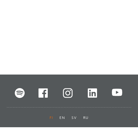
FI
EN
SV
RU