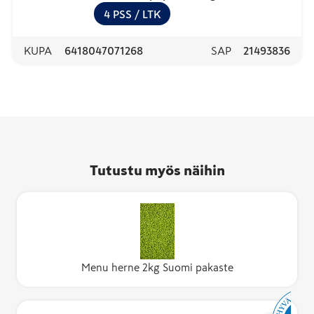
4
PSS
/ LTK
KUPA
6418047071268
SAP
21493836
Tutustu myös näihin
Menu herne 2kg Suomi pakaste