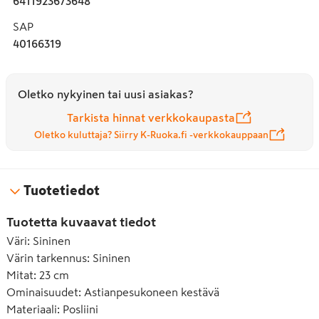
6411923673648
SAP
40166319
Oletko nykyinen tai uusi asiakas?
Tarkista hinnat verkkokaupasta
Oletko kuluttaja? Siirry K-Ruoka.fi -verkkokauppaan
Tuotetiedot
Tuotetta kuvaavat tiedot
Väri
:
Sininen
Värin tarkennus
:
Sininen
Mitat
:
23 cm
Ominaisuudet
:
Astianpesukoneen kestävä
Materiaali
:
Posliini