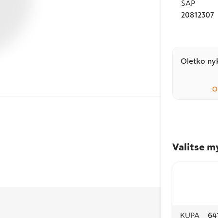
SAP
20812307
Oletko nyk
O
Valitse m
KUPA
64