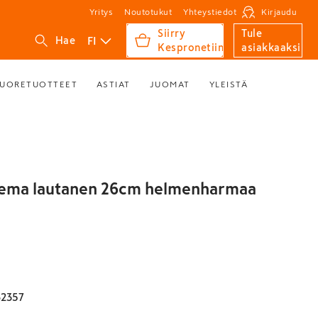
Yritys
Noutotukut
Yhteystiedot
Kirjaudu
Siirry
Tule
FI
Hae
Kespronetiin
asiakkaaksi
UORETUOTTEET
ASTIAT
JUOMAT
YLEISTÄ
Teema lautanen 26cm helmenharmaa
2357