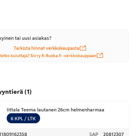
yinen tai uusi asiakas?
Tarkista hinnat verkkokaupasta
letko kuluttaja? Siirry K-Ruoka.fi -verkkokauppaan
yyntierä
(
1
)
Iittala Teema lautanen 26cm helmenharmaa
6
KPL
/ LTK
11809162358
SAP
20812307