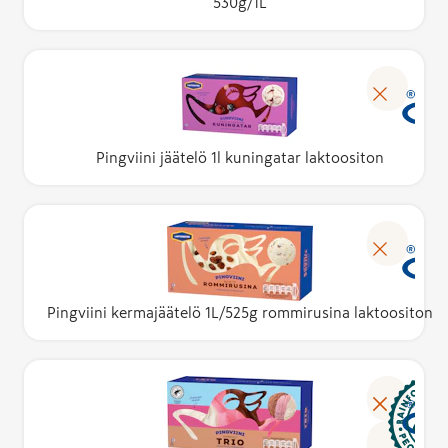
530g/1L
Pingviini jäätelö 1l kuningatar laktoositon
Pingviini kermajäätelö 1L/525g rommirusina laktoositon