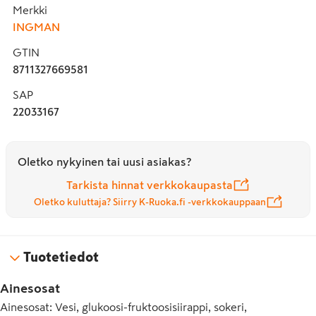
Merkki
saatavilla vaniljan lisäksi kahdessa eri makuyhdistelmässä: 
INGMAN
Kolmikko ja Tripletti. Kolmikossa maistuvat mansikka, 
vanilja ja päärynä. Tripletissa makuina ovat vanilja, suklaa 
GTIN
ja kinuski.
8711327669581
SAP
22033167
Oletko nykyinen tai uusi asiakas?
Tarkista hinnat verkkokaupasta
Oletko kuluttaja? Siirry K-Ruoka.fi -verkkokauppaan
Tuotetiedot
Ainesosat
Ainesosat: Vesi, glukoosi-fruktoosisiirappi, sokeri,