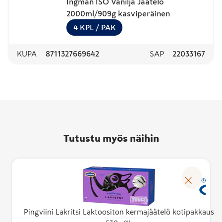
Ingman ISO Vanilja Jäätelö
2000ml/909g kasviperäinen
4
KPL
/ PAK
KUPA
8711327669642
SAP
22033167
Tutustu myös näihin
Pingviini Lakritsi Laktoositon kermajäätelö kotipakkaus