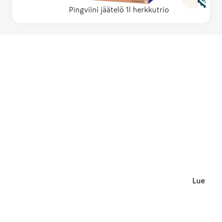
Pingviini jäätelö 1l herkkutrio
Lue lisä