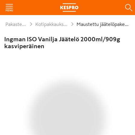
Pakasteet
Kotipakkaukset
Maustettu jäätelöpaketti
Ingman ISO Vanilja Jäätelö 2000ml/909g
kasviperäinen