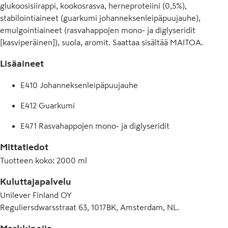
glukoosisiirappi, kookosrasva, herneproteiini (0,5%),
stabilointiaineet (guarkumi johanneksenleipäpuujauhe),
emulgointiaineet (rasvahappojen mono- ja diglyseridit
[kasviperäinen]), suola, aromit. Saattaa sisältää MAITOA.
Lisäaineet
E410 Johanneksenleipäpuujauhe
E412 Guarkumi
E471 Rasvahappojen mono- ja diglyseridit
Mittatiedot
Tuotteen koko
:
2000 ml
Kuluttajapalvelu
Unilever Finland OY
Reguliersdwarsstraat 63, 1017BK, Amsterdam, NL.