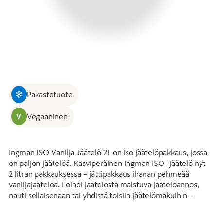
Pakastetuote
V
Vegaaninen
Ingman ISO Vanilja Jäätelö 2L on iso jäätelöpakkaus, jossa 
on paljon jäätelöä. Kasviperäinen Ingman ISO -jäätelö nyt 
2 litran pakkauksessa – jättipakkaus ihanan pehmeää 
vaniljajäätelöä. Loihdi jäätelöstä maistuva jäätelöannos, 
nauti sellaisenaan tai yhdistä toisiin jäätelömakuihin – 
miten ikinä jäätelön nautitkin, luvassa on unohtumaton 
jäätelökokemus, joka jää mieleen. Ingman ISO on 