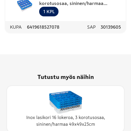
korotusosaa, sininen/harmaa
49x49x18cm
1
KPL
KUPA
6419618527078
SAP
30139605
Tutustu myös näihin
Inox lasikori 16 lokeroa, 3 korotusosaa,
sininen/harmaa 49x49x23cm