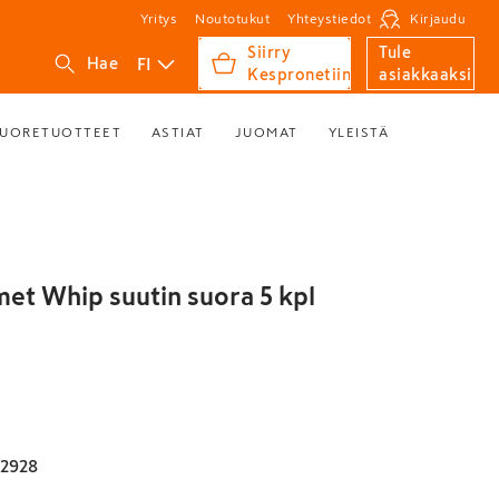
Yritys
Noutotukut
Yhteystiedot
Kirjaudu
Siirry
Tule
FI
Hae
Kespronetiin
asiakkaaksi
UORETUOTTEET
ASTIAT
JUOMAT
YLEISTÄ
met Whip suutin suora 5 kpl
2928