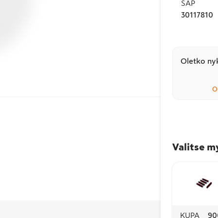
SAP
30117810
Oletko nyk
O
Valitse m
KUPA
90