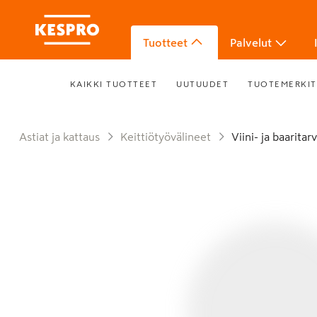
Tuotteet
Palvelut
KAIKKI TUOTTEET
UUTUUDET
TUOTEMERKIT
Astiat ja kattaus
Keittiötyövälineet
Viini- ja baarita