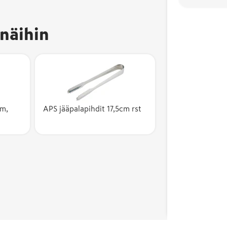
näihin
cm,
APS jääpalapihdit 17,5cm rst