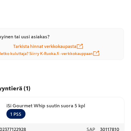
yinen tai uusi asiakas?
Tarkista hinnat verkkokaupasta
letko kuluttaja? Siirry K-Ruoka.fi -verkkokauppaan
yyntierä
(
1
)
iSi Gourmet Whip suutin suora 5 kpl
1
PSS
02377122928
SAP
30117810