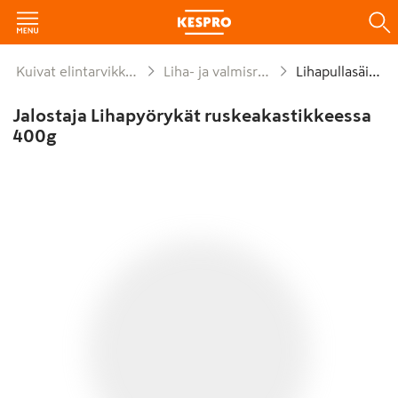
Kuivat elintarvikkeet ja säilykkeet
Liha- ja valmisruokasäilykkeet
Lihapullasäilyke
Jalostaja Lihapyörykät ruskeakastikkeessa
400g