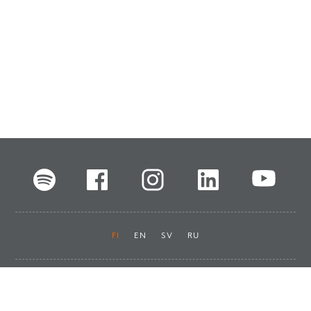
FI
EN
SV
RU
Pikalinkit