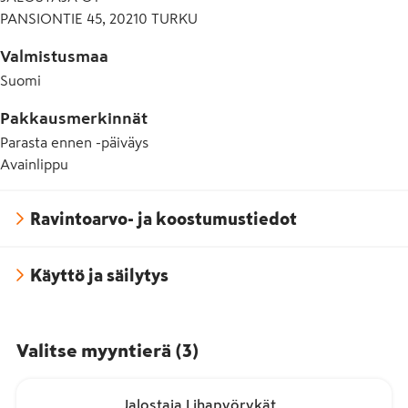
PANSIONTIE 45, 20210 TURKU
Valmistusmaa
Suomi
Pakkausmerkinnät
Parasta ennen -päiväys
Avainlippu
Ravintoarvo- ja koostumustiedot
Käyttö ja säilytys
Valitse myyntierä
(
3
)
Jalostaja Lihapyörykät