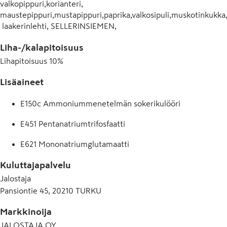
valkopippuri,korianteri, 
maustepippuri,mustapippuri,paprika,valkosipuli,muskotinkukka
 laakerinlehti, SELLERINSIEMEN, 
tomaatti),maissimaltodekstriini,VEHNÄJAUHO, 
Liha-/kalapitoisuus
perunajauho,suola, aromit(liha, kurkuma), 
perunakuitu,stabilointiaine(E451), glukoosi, 
Lihapitoisuus
10
%
arominvahvenne(E621),väri(sokerikulööri),sokeri.Suolapitoisuus 
1,2 %,voimakassuolainen.Tuotteen lihapitoisuus 10 %,lihaa ja 
Lisäaineet
lihaan verrattavia valmistusaineita yhteensä 11 %.Tuotteessa 
E150c Ammoniummenetelmän sokerikulööri
lihapullia 35 %(140 g).
E451 Pentanatriumtrifosfaatti
E621 Mononatriumglutamaatti
Kuluttajapalvelu
Jalostaja
Pansiontie 45, 20210 TURKU
Markkinoija
JALOSTAJA OY