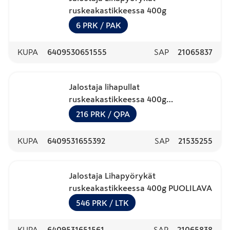
ruskeakastikkeessa 400g
6
PRK
/ PAK
KUPA
6409530651555
SAP
21065837
Jalostaja lihapullat
ruskeakastikkeessa 400g
VARTTILAVA
216
PRK
/ QPA
KUPA
6409531655392
SAP
21535255
Jalostaja Lihapyörykät
ruskeakastikkeessa 400g PUOLILAVA
546
PRK
/ LTK
KUPA
6409531651561
SAP
21065838