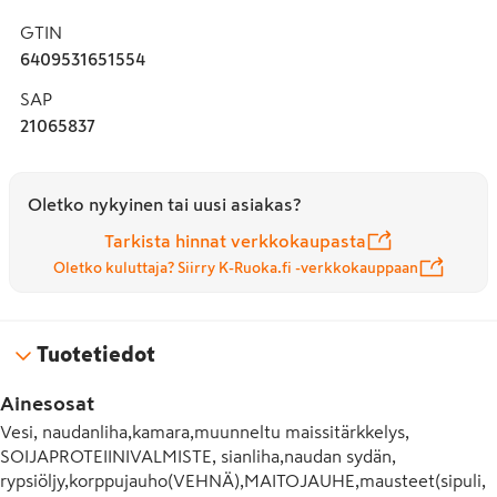
metallinkeräykseen. Jalostajan kaikki säilykkeet säilyvät 
GTIN
avaamattomina huoneenlämmössä pitkään.
6409531651554
SAP
21065837
Oletko nykyinen tai uusi asiakas?
Tarkista hinnat verkkokaupasta
Oletko kuluttaja? Siirry K-Ruoka.fi -verkkokauppaan
Tuotetiedot
Ainesosat
Vesi, naudanliha,kamara,muunneltu maissitärkkelys, 
SOIJAPROTEIINIVALMISTE, sianliha,naudan sydän, 
rypsiöljy,korppujauho(VEHNÄ),MAITOJAUHE,mausteet(sipuli, 