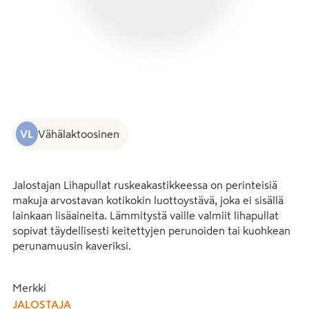
VL
Vähälaktoosinen
Jalostajan Lihapullat ruskeakastikkeessa on perinteisiä 
makuja arvostavan kotikokin luottoystävä, joka ei sisällä 
lainkaan lisäaineita. Lämmitystä vaille valmiit lihapullat 
sopivat täydellisesti keitettyjen perunoiden tai kuohkean 
perunamuusin kaveriksi.

Jalostajan ruokasäilykkeet ovat helppoja, Suomessa 
Merkki
valmistettuja arjen helpottajia. Säilyketölkkimme ovat 
JALOSTAJA
helposti lajiteltavia – laita tölkki huuhdeltuna 