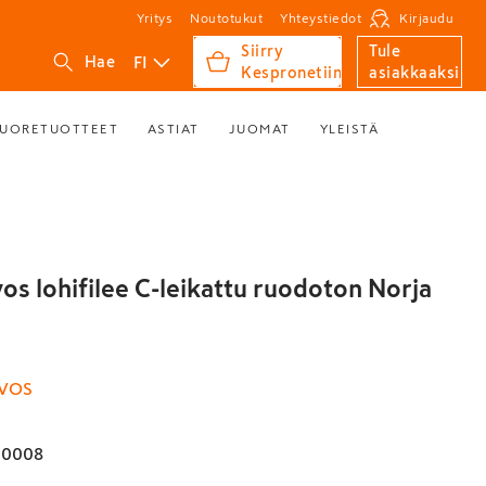
Yritys
Noutotukut
Yhteystiedot
Kirjaudu
Siirry
Tule
FI
Hae
Kespronetiin
asiakkaaksi
UORETUOTTEET
ASTIAT
JUOMAT
YLEISTÄ
os lohifilee C-leikattu ruodoton Norja
VOS
00008