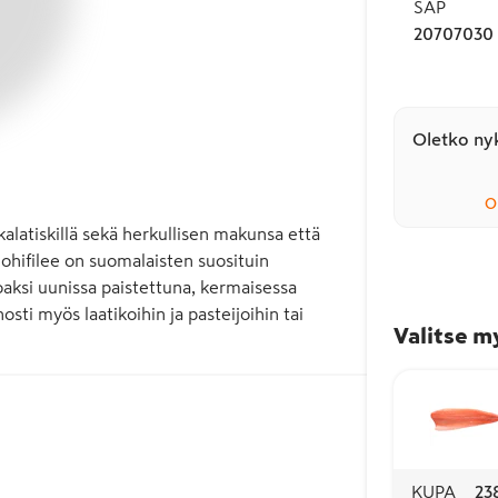
SAP
20707030
Oletko nyk
O
latiskillä sekä herkullisen makunsa että 
hifilee on suomalaisten suosituin 
aksi uunissa paistettuna, kermaisessa 
sti myös laatikoihin ja pasteijoihin tai 
Valitse m
KUPA
23