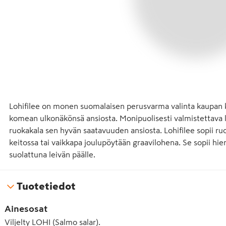
Lohifilee on monen suomalaisen perusvarma valinta kaupan ka
komean ulkonäkönsä ansiosta. Monipuolisesti valmistettava lo
ruokakala sen hyvän saatavuuden ansiosta. Lohifilee sopii ruo
keitossa tai vaikkapa joulupöytään graavilohena. Se sopii hieno
suolattuna leivän päälle.
Tuotetiedot
Ainesosat
Viljelty LOHI (Salmo salar).