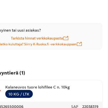
yinen tai uusi asiakas?
Tarkista hinnat verkkokaupasta
letko kuluttaja? Siirry K-Ruoka.fi -verkkokauppaan
yyntierä
(
1
)
Kalaneuvos tuore lohifilee C n. 10kg
10
KG
/ LTK
85265500006
SAP
22038319