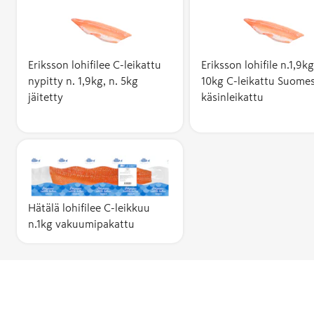
Eriksson lohifilee C-leikattu
Eriksson lohifile n.1,9kg
nypitty n. 1,9kg, n. 5kg
10kg C-leikattu Suome
jäitetty
käsinleikattu
Hätälä lohifilee C-leikkuu
n.1kg vakuumipakattu