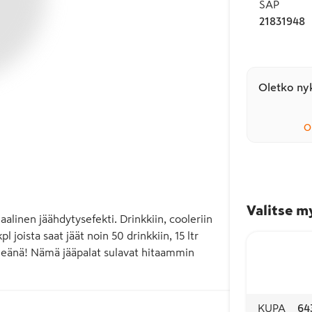
SAP
21831948
Oletko nyk
O
Valitse m
maalinen jäähdytysefekti. Drinkkiin, cooleriin 
 joista saat jäät noin 50 drinkkiin, 15 ltr 
iileänä! Nämä jääpalat sulavat hitaammin 
KUPA
64