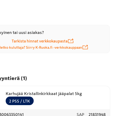
yinen tai uusi asiakas?
Tarkista hinnat verkkokaupasta
letko kuluttaja? Siirry K-Ruoka.fi -verkkokauppaan
yyntierä
(
1
)
Karhujää Kristallinkirkkaat jääpalat 5kg
2
PSS
/ LTK
30063350141
SAP
21831948