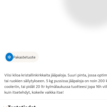
Pakastetuote
Viisi kiloa kristallinkirkkaita jääpaloja. Suuri pinta, jossa opti
tai ruokien säilytykseen. 5 kg pussissa jääpaloja on noin 200 kpl
cooleriin, tai pidät 20 ltr kylmälaukussa tuotteesi jopa 16h v
kuin itsetehdyt, kokeile vaikka itse!