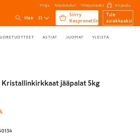
Yritys
Noutotukut
Yhteystiedot
Kirjaudu
Siirry
Tule
FI
Hae
Kespronetiin
asiakkaaksi
UORETUOTTEET
ASTIAT
JUOMAT
YLEISTÄ
Kristallinkirkkaat jääpalat 5kg
Ä
50134