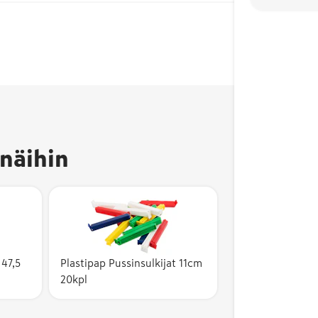
näihin
 47,5
Plastipap Pussinsulkijat 11cm
20kpl