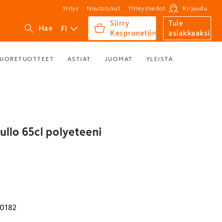
Yritys
Noutotukut
Yhteystiedot
Kirjaudu
Siirry
Tule
FI
Hae
Kespronetiin
asiakkaaksi
UORETUOTTEET
ASTIAT
JUOMAT
YLEISTÄ
ullo 65cl polyeteeni
0182