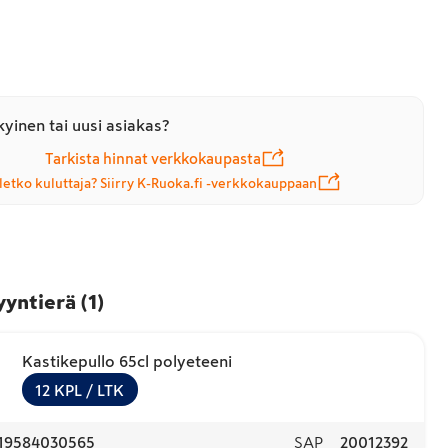
yinen tai uusi asiakas?
Tarkista hinnat verkkokaupasta
letko kuluttaja? Siirry K-Ruoka.fi -verkkokauppaan
yyntierä
(
1
)
Kastikepullo 65cl polyeteeni
12
KPL
/ LTK
19584030565
SAP
20012392