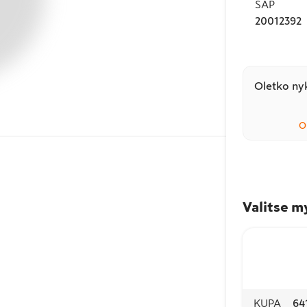
SAP
20012392
Oletko nyk
O
Valitse m
KUPA
64