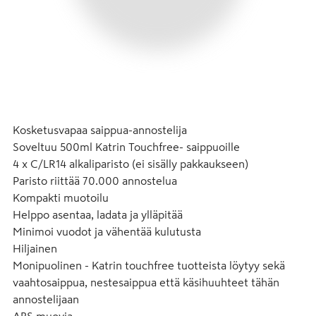
Kosketusvapaa saippua-annostelija

Soveltuu 500ml Katrin Touchfree- saippuoille

4 x C/LR14 alkaliparisto (ei sisälly pakkaukseen)

Paristo riittää 70.000 annostelua

Kompakti muotoilu

Helppo asentaa, ladata ja ylläpitää

Minimoi vuodot ja vähentää kulutusta

Hiljainen

Monipuolinen - Katrin touchfree tuotteista löytyy sekä 
vaahtosaippua, nestesaippua että käsihuuhteet tähän 
annostelijaan

ABS muovia