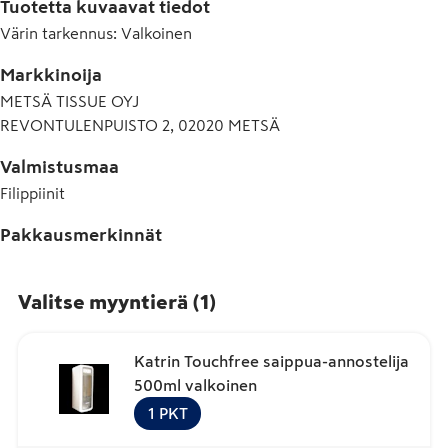
Tuotetta kuvaavat tiedot
Värin tarkennus
:
Valkoinen
Markkinoija
METSÄ TISSUE OYJ
REVONTULENPUISTO 2, 02020 METSÄ
Valmistusmaa
Filippiinit
Pakkausmerkinnät
Valitse myyntierä
(
1
)
Katrin Touchfree saippua-annostelija
500ml valkoinen
1
PKT