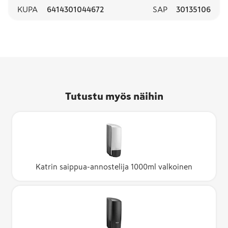
KUPA
6414301044672
SAP
30135106
Tutustu myös näihin
Katrin saippua-annostelija 1000ml valkoinen