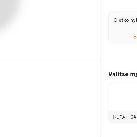
Oletko nyk
O
Valitse m
KUPA
64