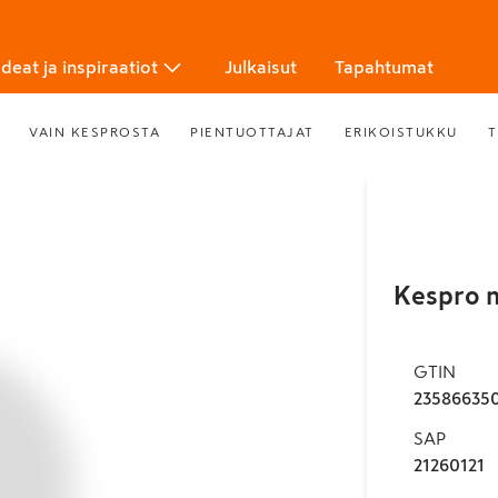
Ideat ja inspiraatiot
Julkaisut
Tapahtumat
VAIN KESPROSTA
PIENTUOTTAJAT
ERIKOISTUKKU
T
Kespro n
GTIN
23586635
SAP
21260121