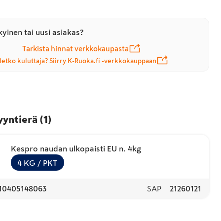
yinen tai uusi asiakas?
Tarkista hinnat verkkokaupasta
letko kuluttaja? Siirry K-Ruoka.fi -verkkokauppaan
yyntierä
(
1
)
Kespro naudan ulkopaisti EU n. 4kg
4
KG
/ PKT
10405148063
SAP
21260121