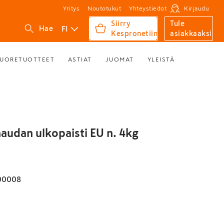
Yritys
Noutotukut
Yhteystiedot
Kirjaudu
Siirry
Tule
FI
Hae
Kespronetiin
asiakkaaksi
UORETUOTTEET
ASTIAT
JUOMAT
YLEISTÄ
audan ulkopaisti EU n. 4kg
00008