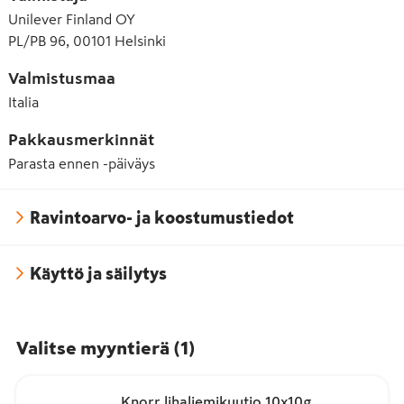
ja ympäristömme. Tulevaisuuteen, jossa kaikki raaka-
Unilever Finland OY
aineemme vihanneksista alkaen ovat kestävästi 
PL/PB 96, 00101 Helsinki
tuotettuja.

Valmistusmaa
Me Knorrilla haluamme uudistaa ruokailutottumuksia, 
Italia
mutta emme voi tehdä sitä yksin. Rakennetaan yhdessä 
vihreämpää tulevaisuutta. Vieraile verkkosivuillamme 
Pakkausmerkinnät
knorr.com/fi nähdäksesi tuotteemme ja reseptimme. 
Parasta ennen -päiväys
Tutustu kaikkeen siihen, mikä meitä inspiroi kestävän 
tulevaisuuden luomiseen.
Ravintoarvo- ja koostumustiedot
Käyttö ja säilytys
Valitse myyntierä
(
1
)
Knorr lihaliemikuutio 10x10g