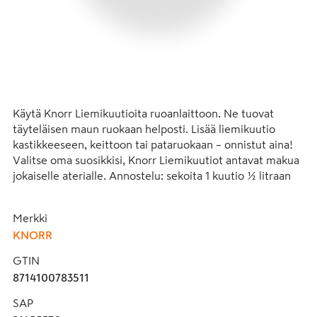
Käytä Knorr Liemikuutioita ruoanlaittoon. Ne tuovat 
täyteläisen maun ruokaan helposti. Lisää liemikuutio 
kastikkeeseen, keittoon tai pataruokaan – onnistut aina! 
Valitse oma suosikkisi, Knorr Liemikuutiot antavat makua 
jokaiselle aterialle. Annostelu: sekoita 1 kuutio ½ litraan 
kiehuvaa vettä. Ei lisättyä natriumglutamaattia eikä 
sokeria. Sisältää vastuullisesti viljeltyjä kasviksia, yrttejä ja 
Merkki
mausteita.

KNORR
Kuinka voit saada aina haluamasi täyteläinen maun 
GTIN
kokkaamaasi ruokaan – ja kaiken lisäksi pienellä vaivalla? 
8714100783511
Maukas Knorr Liemikuutio Liha antaa suosikkiruokillesi 
nopeasti ja helposti ihanan pyöreän, runsaan ja 
SAP
luonnollisen maun. Käytä Knorr Lihaliemikuutioita 