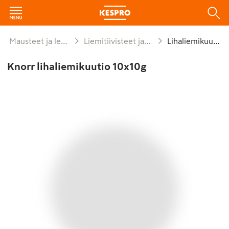
Mausteet ja leivonta
Liemitiivisteet ja fondit
Lihaliemikuutio
Knorr lihaliemikuutio 10x10g