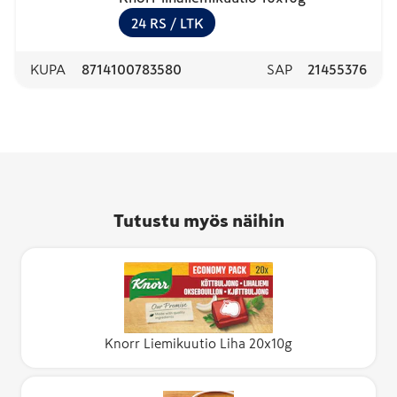
24
RS
/ LTK
KUPA
8714100783580
SAP
21455376
Tutustu myös näihin
Knorr Liemikuutio Liha 20x10g