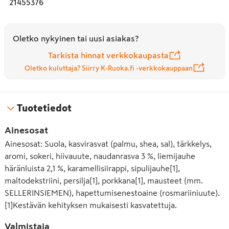
21455376
erilaisten pataruokien, keittojen lihamurekkeiden, 
jauhelihakastikkeen tai makkarastroganoffin pohjana. 
Knorr-lihaliemi on MSG-vapaa. Saatavana 10- ja 20-
Oletko nykyinen tai uusi asiakas?
kuution pakkauksissa. 

Tarkista hinnat verkkokaupasta
Laadukas ja maukas ruoka on intohimomme Knorrilla! 
Oletko kuluttaja? Siirry K-Ruoka.fi -verkkokauppaan
Siksi pyrimme aina kehittämään uusia jännittäviä 
ruokatuotteita, jotka tekevät ruokailukokemuksestasi 
erityisen maistuvan. Yksi vahvimmista puolistamme on 
Tuotetiedot
laaja tuntemus paikallisista ruokaperinteistä – huolimatta 
siitä, että olemme niin suuri kansainvälinen brändi. 

Ainesosat
Ainesosat: Suola, kasvirasvat (palmu, shea, sal), tärkkelys,
Meitä ohjaa rakkaus ruokaan. Olemme tehneet Knorrilla 
aromi, sokeri, hiivauute, naudanrasva 3 %, liemijauhe
vuosikymmenten ajan työtä luodaksemme korkealaatuisia 
tuotteita, jotka on valmistetaan parhaista raaka-aineista. 
häränluista 2,1 %, karamellisiirappi, sipulijauhe[1],
Haluamme auttaa sinua valmistamaan hyvää, 
maltodekstriini, persilja[1], porkkana[1], mausteet (mm.
yksinkertaista ja terveellistä ruokaa, jossa on runsaasti 
SELLERINSIEMEN), hapettumisenestoaine (rosmariiniuute).
makua. Juuri intohimomme laadukkaaseen ja 
[1]Kestävän kehityksen mukaisesti kasvatettuja.
maukkaaseen ruokaan on johtotähtemme.  Se vie meidät 
tulevaisuuteen, joka huomioi paremmin yhteiskuntamme 
Valmistaja