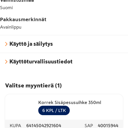
Suomi
Pakkausmerkinnät
Avainlippu
Käyttö ja säilytys
Käyttöturvallisuustiedot
Valitse myyntierä
(
1
)
Korrek Sisäpesusuihke 350ml
6
KPL
/ LTK
KUPA
64145042921604
SAP
40015944