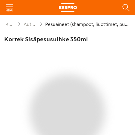
Käyttötavara
Autotarvikkeet 1
Pesuaineet (shampoot, liuottimet, puhd.aineet)
Korrek Sisäpesusuihke 350ml