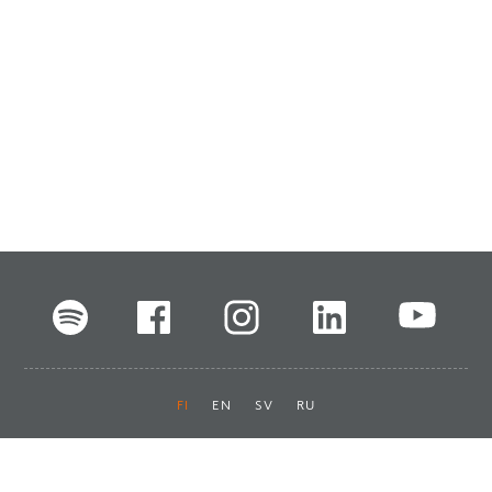
FI
EN
SV
RU