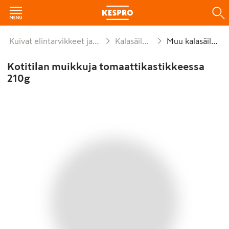
Kuivat elintarvikkeet ja säilykkeet
Kalasäilykkeet
Muu kalasäilyke
Kotitilan muikkuja tomaattikastikkeessa
210g