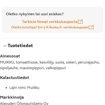
Oletko nykyinen tai uusi asiakas?
Tarkista hinnat verkkokaupasta
Oletko kuluttaja? Siirry K-Ruoka.fi -verkkokauppaan
Tuotetiedot
Ainesosat
MUIKKU, tomaattisose, kasviöljy, suola, sokeri, perunajauho,
sipulijauhe, maustepippuri, valkopippuri
Kalastustiedot
Lajin nimi: Muikku
Markkinoija
Alavuden Öljynpuristamo Oy