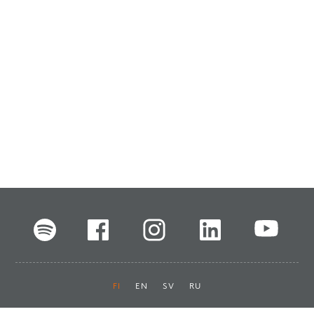
FI
EN
SV
RU