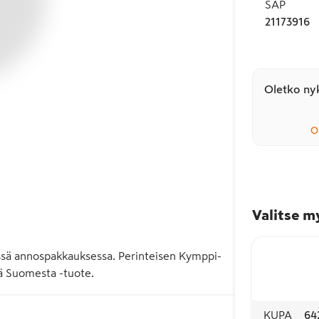
SAP
21173916
Oletko nyk
O
Valitse m
ässä annospakkauksessa. Perinteisen Kymppi-
ä Suomesta -tuote.
KUPA
64