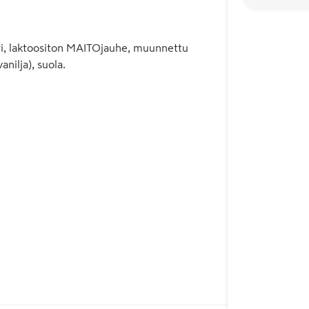
eri, laktoositon MAITOjauhe, muunnettu
anilja), suola.