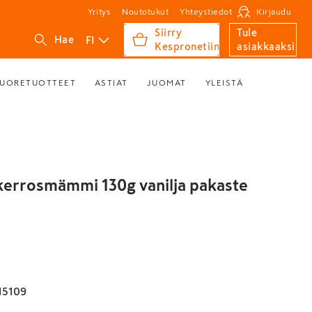
Yritys
Noutotukut
Yhteystiedot
Kirjaudu
Siirry
Tule
FI
Hae
Kespronetiin
asiakkaaksi
UORETUOTTEET
ASTIAT
JUOMAT
YLEISTÄ
errosmämmi 130g vanilja pakaste
15109