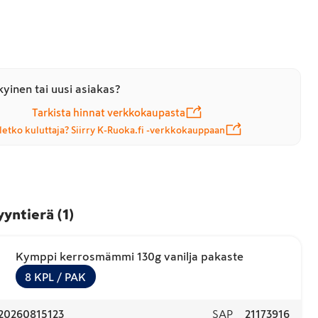
yinen tai uusi asiakas?
Tarkista hinnat verkkokaupasta
letko kuluttaja? Siirry K-Ruoka.fi -verkkokauppaan
yyntierä
(
1
)
Kymppi kerrosmämmi 130g vanilja pakaste
8
KPL
/ PAK
20260815123
SAP
21173916