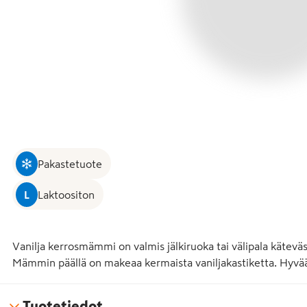
Pakastetuote
L
Laktoositon
Vanilja kerrosmämmi on valmis jälkiruoka tai välipala kätev
Mämmin päällä on makeaa kermaista vaniljakastiketta. Hyvä
Tuotetiedot