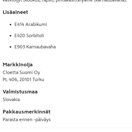
Lisäaineet
E414 Arabikumi
E420 Sorbitoli
E903 Karnaubavaha
E960a Stevioliglykosidit
Markkinoija
E965 Maltitoli
Cloetta Suomi Oy
PL 406, 20101 Turku
Valmistusmaa
Slovakia
Pakkausmerkinnät
Parasta ennen -päiväys