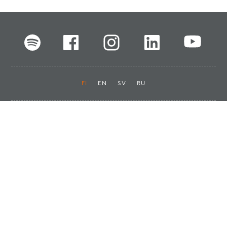
FI
EN
SV
RU
Pikalinkit
Oiva-raportit
Laskut ja maksut
Ota yhteyttä
Anna palautetta
Tukku
Usein kysyttyä
Haluan asiakkaaksi
Käyttöturvatiedotteet
Tilaa uutiskirje