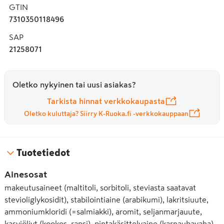
GTIN
7310350118496
SAP
21258071
Oletko nykyinen tai uusi asiakas?
Tarkista hinnat verkkokaupasta
Oletko kuluttaja? Siirry K-Ruoka.fi -verkkokauppaan
Tuotetiedot
Ainesosat
makeutusaineet (maltitoli, sorbitoli, steviasta saatavat
stevioliglykosidit), stabilointiaine (arabikumi), lakritsiuute,
ammoniumkloridi (=salmiakki), aromit, seljanmarjauute,
kasviöljyt (kookos, rapsi), pintakäsittelyaine (karnaubavaha).