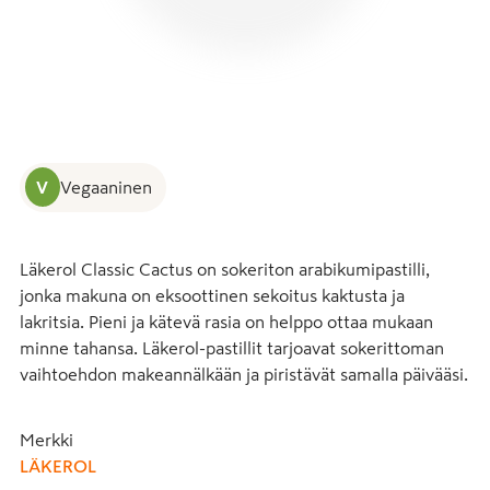
V
Vegaaninen
Läkerol Classic Cactus on sokeriton arabikumipastilli, 
jonka makuna on eksoottinen sekoitus kaktusta ja 
lakritsia. Pieni ja kätevä rasia on helppo ottaa mukaan 
minne tahansa. Läkerol-pastillit tarjoavat sokerittoman 
vaihtoehdon makeannälkään ja piristävät samalla päivääsi.
Merkki
LÄKEROL