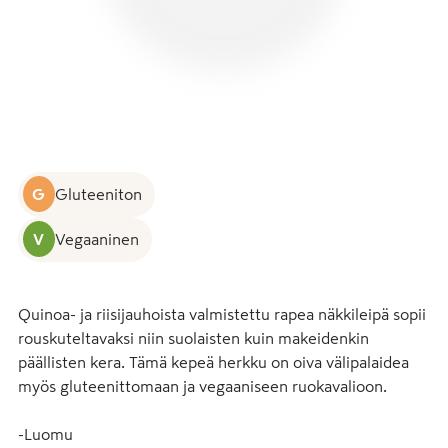
G
Gluteeniton
V
Vegaaninen
Quinoa- ja riisijauhoista valmistettu rapea näkkileipä sopii 
rouskuteltavaksi niin suolaisten kuin makeidenkin 
päällisten kera. Tämä kepeä herkku on oiva välipalaidea 
myös gluteenittomaan ja vegaaniseen ruokavalioon. 

-Luomu
