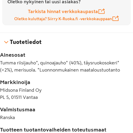
Oletko nykyinen tai uusi asiakas?
Tarkista hinnat verkkokaupasta
Oletko kuluttaja? Siirry K-Ruoka.fi -verkkokauppaan
Tuotetiedot
Ainesosat
Tumma riisijauho*, quinoajauho* (40%), täysruokosokeri*
(<2%), merisuola. *Luonnonmukainen maataloustuotanto
Markkinoija
Midsona Finland Oy
PL 5, 01511 Vantaa
Valmistusmaa
Ranska
Tuotteen tuotantovaiheiden toteutusmaat