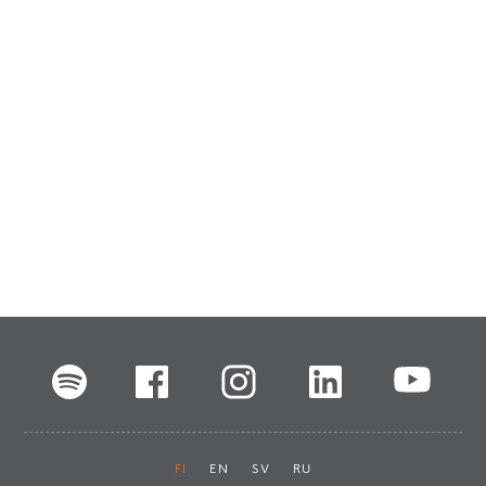
FI
EN
SV
RU