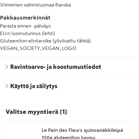
Viimeinen valmistusmaa
Ranska
Pakkausmerkinnät
Parasta ennen -päiväys
EU:n luomutunnus (lehti)
Gluteeniton elintarvike (yliviivattu tähkä)
VEGAN_SOCIETY_VEGAN_LOGO
Ravintoarvo- ja koostumustiedot
Käyttö ja säilytys
Valitse myyntierä
(
1
)
Le Pain des Fleurs quinoanäkkileipä
150g gluteeniton luomu