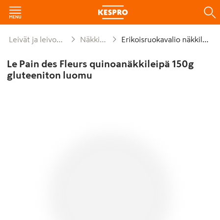
Leivät ja leivonnaiset
Näkkileipä
Erikoisruokavalio näkkileipä
Le Pain des Fleurs quinoanäkkileipä 150g
gluteeniton luomu