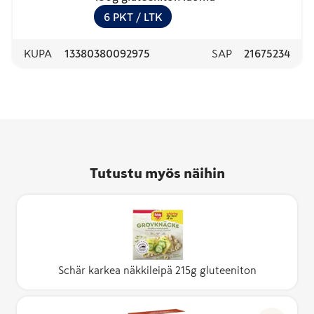
6
PKT
/ LTK
KUPA
13380380092975
SAP
21675234
Tutustu myös näihin
Schär karkea näkkileipä 215g gluteeniton