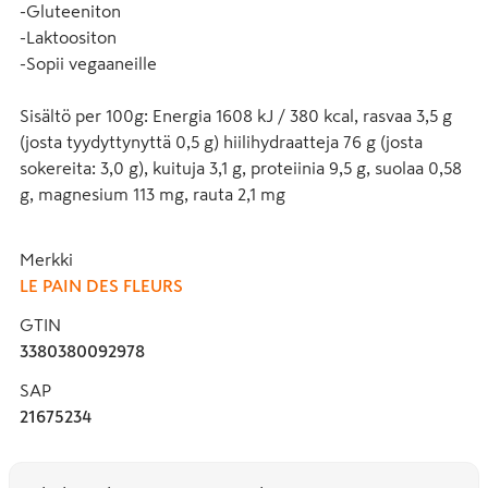
-Gluteeniton

-Laktoositon

-Sopii vegaaneille

Sisältö per 100g: Energia 1608 kJ / 380 kcal, rasvaa 3,5 g 
(josta tyydyttynyttä 0,5 g) hiilihydraatteja 76 g (josta 
sokereita: 3,0 g), kuituja 3,1 g, proteiinia 9,5 g, suolaa 0,58 
g, magnesium 113 mg, rauta 2,1 mg
Merkki
LE PAIN DES FLEURS
GTIN
3380380092978
SAP
21675234