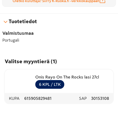
Oletko kuluttaja? Siirry K-Ruoka.fi -verkkokauppaan
Tuotetiedot
Valmistusmaa
Portugali
Valitse myyntierä
(
1
)
Onis Rayo On The Rocks lasi 27cl
6
KPL
/ LTK
KUPA
615905829481
SAP
30153108