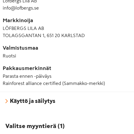
Löfbergs Lila Ab
info@lofbergs.se
Markkinoija
LÖFBERGS LILA AB
TOLAGSGANTAN 1, 651 20 KARLSTAD
Valmistusmaa
Ruotsi
Pakkausmerkinnät
Parasta ennen -päiväys
Rainforest alliance certified (Sammakko-merkki)
Käyttö ja säilytys
Valitse myyntierä
(
1
)