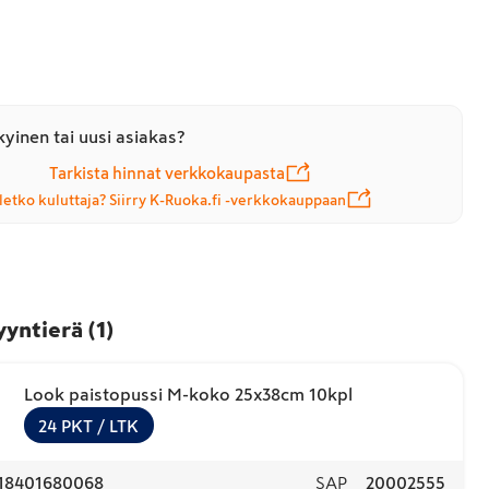
yinen tai uusi asiakas?
Tarkista hinnat verkkokaupasta
letko kuluttaja? Siirry K-Ruoka.fi -verkkokauppaan
yyntierä
(
1
)
Look paistopussi M-koko 25x38cm 10kpl
24
PKT
/ LTK
18401680068
SAP
20002555