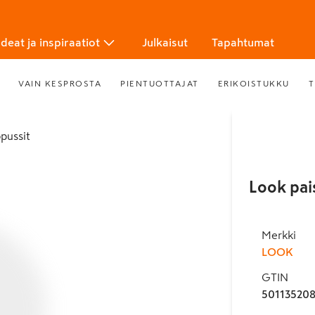
Ideat ja inspiraatiot
Julkaisut
Tapahtumat
VAIN KESPROSTA
PIENTUOTTAJAT
ERIKOISTUKKU
T
opussit
Look pai
Merkki
LOOK
GTIN
50113520