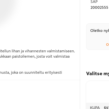
SAP
20002555
Oletko nyk
O
tellun lihan ja vihannesten valmistamiseen. 
ukkaan paistoliemen, josta voit valmistaa 
ta, joka on suunniteltu erityisesti 
Valitse m
ä myös pakastuksessa ja ne soveltuvat 
ää ruoan samassa pussissa.

 38 cm. Pussi kierrätetään energiajakeeseen 
KUPA
64