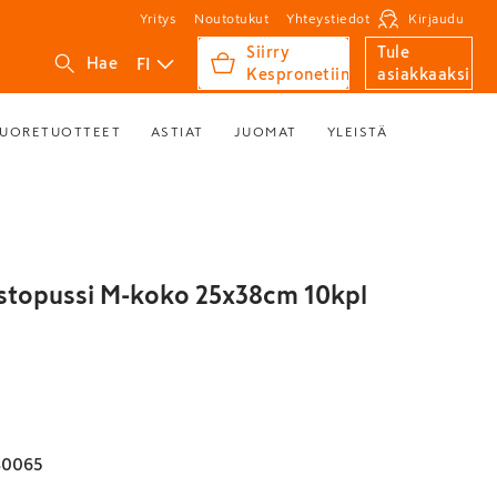
Yritys
Noutotukut
Yhteystiedot
Kirjaudu
Siirry
Tule
FI
Hae
Kespronetiin
asiakkaaksi
UORETUOTTEET
ASTIAT
JUOMAT
YLEISTÄ
stopussi M-koko 25x38cm 10kpl
80065