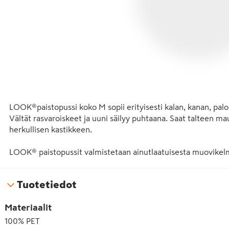
LOOK®paistopussi koko M sopii erityisesti kalan, kanan, paloi
Vältät rasvaroiskeet ja uuni säilyy puhtaana. Saat talteen ma
herkullisen kastikkeen.

LOOK® paistopussit valmistetaan ainutlaatuisesta muovikelmus
ruoanvalmistusta varten. LOOK®paistopusseja voidaan käyttä
myös mikroon. Voit valmistaa, pakastaa ja uudelleen lämmitt
Tuotetiedot
Pakkauksessa on 10 pussia ja pussinsulkijaa. Pussin koko 25 x
Materiaalit
ja pakkaus pahvinkeräykseen.

100% PET