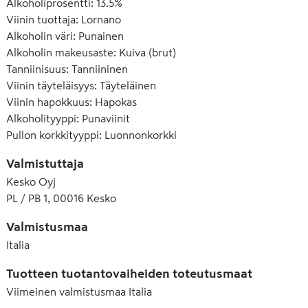
Alkoholiprosentti
:
13.5%
Viinin tuottaja
:
Lornano
Alkoholin väri
:
Punainen
Alkoholin makeusaste
:
Kuiva (brut)
Tanniinisuus
:
Tanniininen
Viinin täyteläisyys
:
Täyteläinen
Viinin hapokkuus
:
Hapokas
Alkoholityyppi
:
Punaviinit
Pullon korkkityyppi
:
Luonnonkorkki
Valmistuttaja
Kesko Oyj
PL / PB 1, 00016 Kesko
Valmistusmaa
Italia
Tuotteen tuotantovaiheiden toteutusmaat
Viimeinen valmistusmaa
Italia