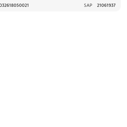
032618050021
SAP
21061937