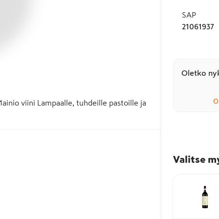
SAP
21061937
Oletko nyk
O
inio viini Lampaalle, tuhdeille pastoille ja 
Valitse m