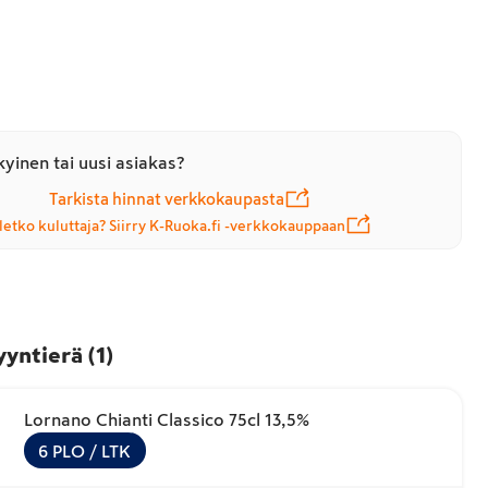
yinen tai uusi asiakas?
Tarkista hinnat verkkokaupasta
letko kuluttaja? Siirry K-Ruoka.fi -verkkokauppaan
yyntierä
(
1
)
Lornano Chianti Classico 75cl 13,5%
6
PLO
/ LTK