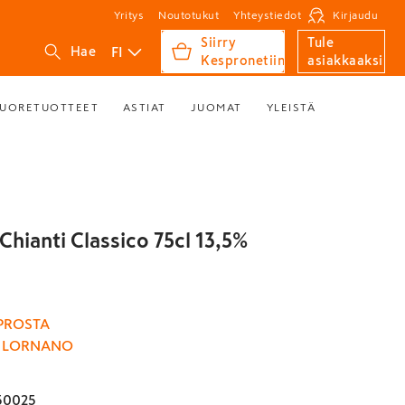
Yritys
Noutotukut
Yhteystiedot
Kirjaudu
Siirry
Tule
FI
Hae
Kespronetiin
asiakkaaksi
UORETUOTTEET
ASTIAT
JUOMAT
YLEISTÄ
Chianti Classico 75cl 13,5%
PROSTA
A LORNANO
50025