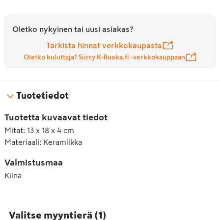
Oletko nykyinen tai uusi asiakas?
Tarkista hinnat verkkokaupasta
Oletko kuluttaja? Siirry K-Ruoka.fi -verkkokauppaan
Tuotetiedot
Tuotetta kuvaavat tiedot
Mitat
:
13 x 18 x 4 cm
Materiaali
:
Keramiikka
Valmistusmaa
Kiina
Valitse myyntierä
(
1
)