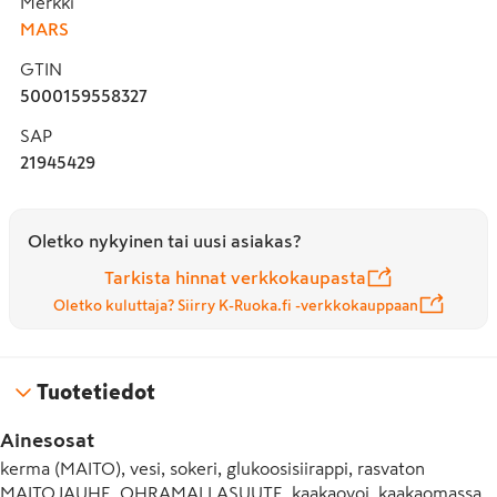
Merkki
MARS
GTIN
5000159558327
SAP
21945429
Oletko nykyinen tai uusi asiakas?
Tarkista hinnat verkkokaupasta
Oletko kuluttaja? Siirry K-Ruoka.fi -verkkokauppaan
Tuotetiedot
Ainesosat
kerma (MAITO), vesi, sokeri, glukoosisiirappi, rasvaton 
MAITOJAUHE, OHRAMALLASUUTE, kaakaovoi, kaakaomassa, 