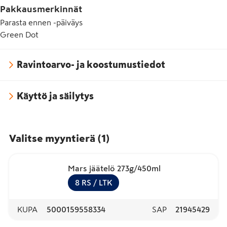
Pakkausmerkinnät
Parasta ennen -päiväys
Green Dot
Ravintoarvo- ja koostumustiedot
Käyttö ja säilytys
Valitse myyntierä
(
1
)
Mars jäätelö 273g/450ml
8
RS
/ LTK
KUPA
5000159558334
SAP
21945429