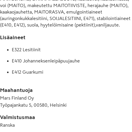
voi (MAITO), makeutettu MAITOTIIVISTE, herajauhe (MAITO), 
kaakaojauhetta, MAITORASVA, emulgointiaineet 
(auringonkukkalesitiini, SOIJALESITIINI, E471), stabilointiaineet 
(E410, E412), suola, hyytelöimisaine (pektiinit),vaniljauute. 
(Saattaa sisältää: MAAPÄHKINÄT, MANTELIT, PARAPÄHKINÄ, 
Lisäaineet
CASHEWPÄHKINÄT, KANANMUNA, HASSELPÄHKINÄT, 
MAKADAMIAPÄHKINÄ, PEKAANIPÄHKINÄ, 
E322 Lesitiinit
PISTAASIPÄHKINÄ, SAKSANPÄHKINÄT.
E410 Johanneksenleipäpuujauhe
E412 Guarkumi
E440 Pektiini
Maahantuoja
E471 Rasvahappojen mono- ja diglyseridit
Mars Finland Oy
Työpajankatu 5, 00580, Helsinki
Valmistusmaa
Ranska