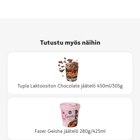
Tutustu myös näihin
Tupla Laktoositon Chocolate jäätelö 450ml/305g
Fazer Geisha jäätelö 280g/425ml