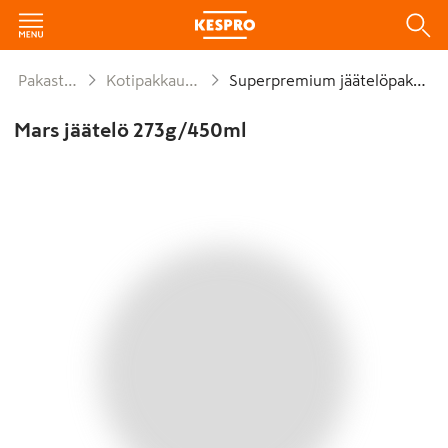
Pakasteet
Kotipakkaukset
Superpremium jäätelöpaketit
Mars jäätelö 273g/450ml