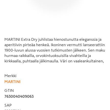
MARTINI Extra Dry juhlistaa hienostunutta eleganssia ja 
aperitiivin pirteäa henkeä. Ikoninen vermutti lanseerattiin 
1900-luvun alussa vuosien tutkimusten jälkeen. Sen maku 
hurmaa raikkailla, orvokintuoksuisilla vivahteilla ja 
kirkkaalla, puhtaalla jälkimaulla. Väri on vaaleankultainen, 
ja tuoksussa on vadelmaa ja sitruunaa, taustalla orrista ja 
hentoa puuta. Kokonaisuus on tasapainoinen ja raikas. 
Merkki
Kevyt, kuiva ja moniulotteinen juoma sopii niille, jotka 
MARTINI
arvostavat vivahteikkuutta ja hienostuneisuutta.
GTIN
7630040409063
SAP