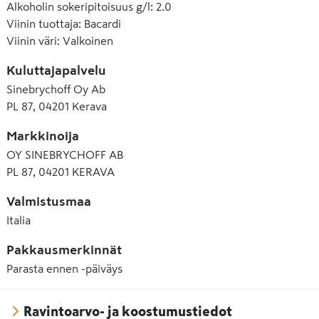
Alkoholin sokeripitoisuus g/l
:
2.0
Viinin tuottaja
:
Bacardi
Viinin väri
:
Valkoinen
Kuluttajapalvelu
Sinebrychoff Oy Ab
PL 87, 04201 Kerava
Markkinoija
OY SINEBRYCHOFF AB
PL 87, 04201 KERAVA
Valmistusmaa
Italia
Pakkausmerkinnät
Parasta ennen -päiväys
Ravintoarvo- ja koostumustiedot