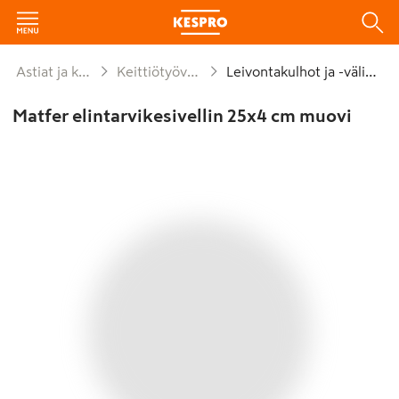
Astiat ja kattaus
Keittiötyövälineet
Leivontakulhot ja -välineet
Matfer elintarvikesivellin 25x4 cm muovi