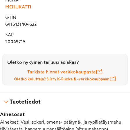
MEHUKATTI
GTIN
6415131404322
SAP
20049715
Oletko nykyinen tai uusi asiakas?
Tarkista hinnat verkkokaupasta
Oletko kuluttaja? Siirry K-Ruoka.fi -verkkokauppaan
Tuotetiedot
Ainesosat
Ainekset: Vesi, sokeri, omena- päärynä-, ja rypäletäysmehu
tiivisteestä, happamuudensäätöaine (sitruunahappo),