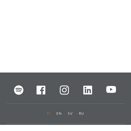
FI
EN
SV
RU