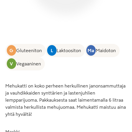
G
Gluteeniton
L
Laktoositon
Ma
Maidoton
V
Vegaaninen
Mehukatti on koko perheen herkullinen janonsammuttaja 
ja vauhdikkaiden synttärien ja lastenjuhlien 
lempparijuoma. Pakkauksesta saat laimentamalla 6 litraa 
valmista herkullista mehujuomaa. Mehukatti maistuu aina 
yhtä hyvältä!
Merkki