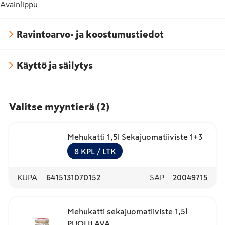
Avainlippu
Ravintoarvo- ja koostumustiedot
Käyttö ja säilytys
Valitse myyntierä
(
2
)
Mehukatti 1,5l Sekajuomatiiviste 1+3
8
KPL
/ LTK
KUPA
6415131070152
SAP
20049715
Mehukatti sekajuomatiiviste 1,5l
PUOLILAVA