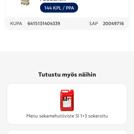
144
KPL
/ PPA
KUPA
6415131404339
SAP
20049716
Tutustu myös näihin
Menu sekamehutiiviste 5l 1+3 sokeroitu