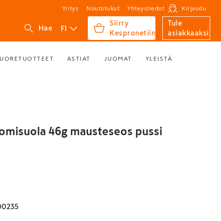
Yritys
Noutotukut
Yhteystiedot
Kirjaudu
Siirry
Tule
FI
Hae
Kespronetiin
asiakkaaksi
UORETUOTTEET
ASTIAT
JUOMAT
YLEISTÄ
omisuola 46g mausteseos pussi
00235