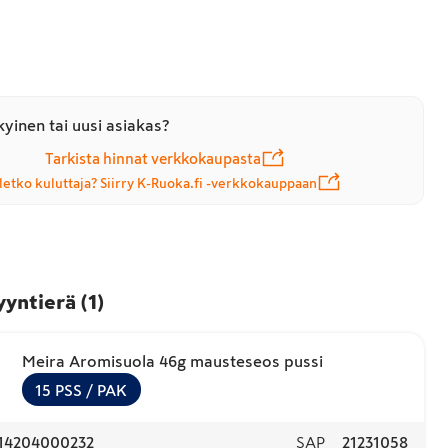
yinen tai uusi asiakas?
Tarkista hinnat verkkokaupasta
letko kuluttaja? Siirry K-Ruoka.fi -verkkokauppaan
yyntierä
(
1
)
Meira Aromisuola 46g mausteseos pussi
15
PSS
/ PAK
14204000232
SAP
21231058