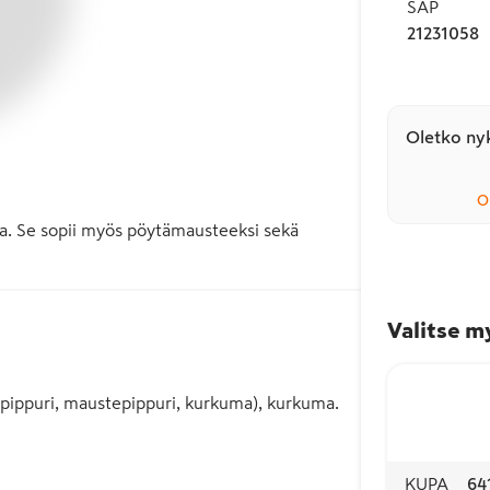
SAP
21231058
Oletko nyk
O
. Se sopii myös pöytämausteeksi sekä 
Valitse m
alkopippuri, maustepippuri, kurkuma), kurkuma.
KUPA
64