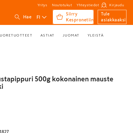
Yritys
Noutotukut
Yhteystiedot
Kirjaudu
Siirry
Tule
FI
Hae
Kespronetiin
asiakkaaksi
UORETUOTTEET
ASTIAT
JUOMAT
YLEISTÄ
stapippuri 500g kokonainen mauste
ki
1827