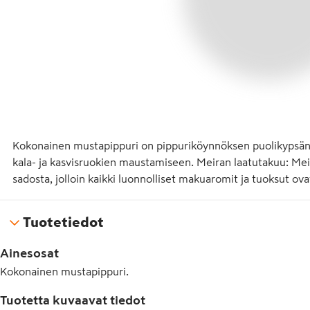
Kokonainen mustapippuri on pippuriköynnöksen puolikypsänä po
kala- ja kasvisruokien maustamiseen. Meiran laatutakuu: Me
sadosta, jolloin kaikki luonnolliset makuaromit ja tuoksut ovat 
Tuotetiedot
Ainesosat
Kokonainen mustapippuri.
Tuotetta kuvaavat tiedot