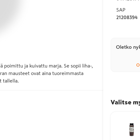
SAP
21208394
Oletko nyk
O
imittu ja kuivattu marja. Se sopii liha-, 
iran mausteet ovat aina tuoreimmasta 
tallella.
Valitse m