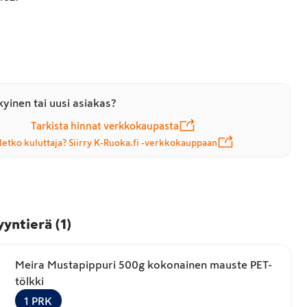
yinen tai uusi asiakas?
Tarkista hinnat verkkokaupasta
letko kuluttaja? Siirry K-Ruoka.fi -verkkokauppaan
yyntierä
(
1
)
Meira Mustapippuri 500g kokonainen mauste PET-
tölkki
1
PRK