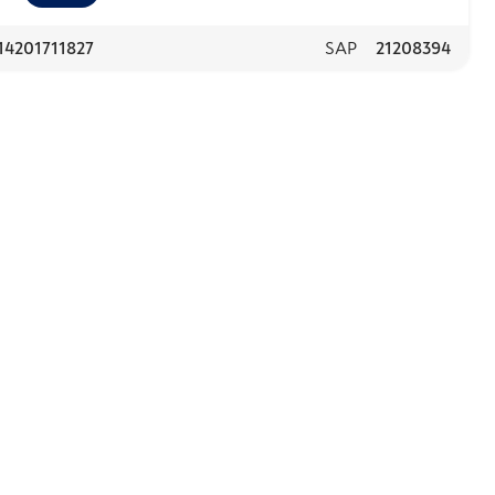
14201711827
SAP
21208394