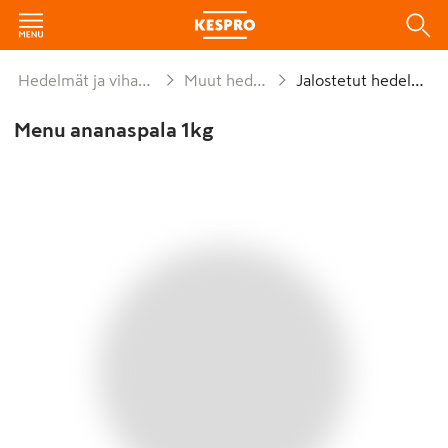
Hedelmät ja vihannekset
Muut hedelmät
Jalostetut hedelmät
Menu ananaspala 1kg