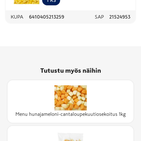
1
RS
KUPA
6410405213259
SAP
21524953
Tutustu myös näihin
Menu hunajameloni-cantaloupekuutiosekoitus 1kg