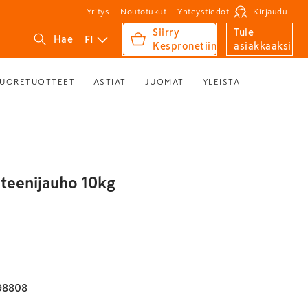
Yritys
Noutotukut
Yhteystiedot
Kirjaudu
Siirry
Tule
FI
Hae
Kespronetiin
asiakkaaksi
UORETUOTTEET
ASTIAT
JUOMAT
YLEISTÄ
teenijauho 10kg
98808