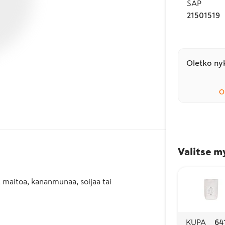
SAP
21501519
Oletko nyk
O
Valitse m
 maitoa, kananmunaa, soijaa tai
KUPA
64