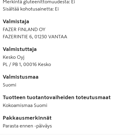
Merkintä gluteenittomuudesta
:
Ei
Sisältää kohotusainetta
:
Ei
Valmistaja
FAZER FINLAND OY
FAZERINTIE 6, 01230 VANTAA
Valmistuttaja
Kesko Oyj
PL / PB 1, 00016 Kesko
Valmistusmaa
Suomi
Tuotteen tuotantovaiheiden toteutusmaat
Kokoamismaa
Suomi
Pakkausmerkinnät
Parasta ennen -päiväys