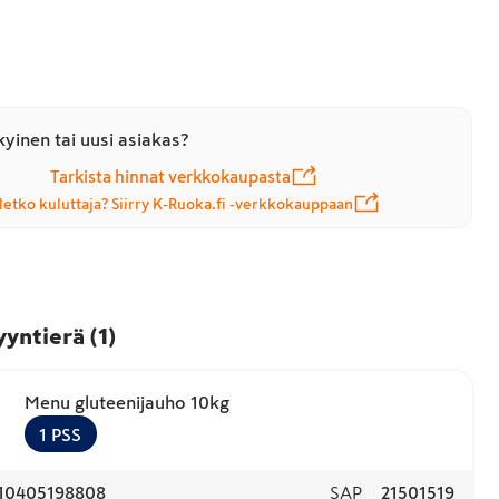
yinen tai uusi asiakas?
Tarkista hinnat verkkokaupasta
letko kuluttaja? Siirry K-Ruoka.fi -verkkokauppaan
yyntierä
(
1
)
Menu gluteenijauho 10kg
1
PSS
10405198808
SAP
21501519