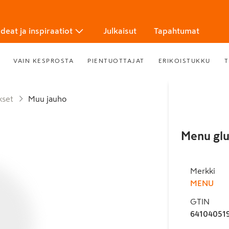
Ideat ja inspiraatiot
Julkaisut
Tapahtumat
VAIN KESPROSTA
PIENTUOTTAJAT
ERIKOISTUKKU
T
kset
Muu jauho
Menu glu
Merkki
MENU
GTIN
64104051