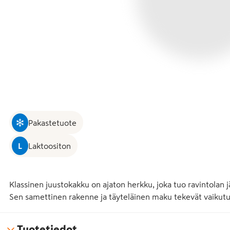
Pakastetuote
L
Laktoositon
Klassinen juustokakku on ajaton herkku, joka tuo ravintolan j
Sen samettinen rakenne ja täyteläinen maku tekevät vaikutuk
Tuotetiedot