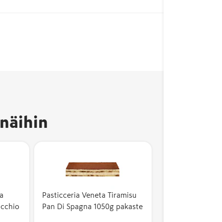
näihin
a
Pasticceria Veneta Tiramisu
acchio
Pan Di Spagna 1050g pakaste