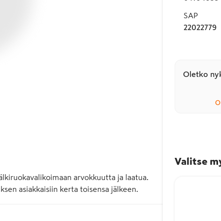
SAP
22022779
Oletko nyk
O
Valitse m
älkiruokavalikoimaan arvokkuutta ja laatua. 
sen asiakkaisiin kerta toisensa jälkeen.