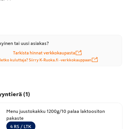
yinen tai uusi asiakas?
Tarkista hinnat verkkokaupasta
letko kuluttaja? Siirry K-Ruoka.fi -verkkokauppaan
yyntierä
(
1
)
Menu juustokakku 1200g/10 palaa laktoositon
pakaste
4
RS
/ LTK