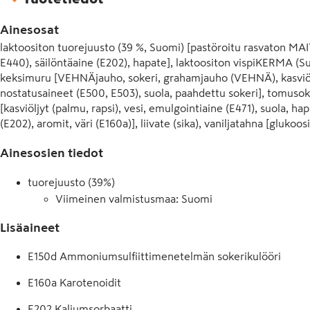
Ainesosat
laktoositon tuorejuusto (39 %, Suomi) [pastöroitu rasvaton MAIT
E440), säilöntäaine (E202), hapate], laktoositon vispiKERMA (Su
keksimuru [VEHNÄjauho, sokeri, grahamjauho (VEHNÄ), kasviöljy
nostatusaineet (E500, E503), suola, paahdettu sokeri], tomusoker
[kasviöljyt (palmu, rapsi), vesi, emulgointiaine (E471), suola, 
(E202), aromit, väri (E160a)], liivate (sika), vaniljatahna [glukoosi
luontainen aromi, muunnettu tärkkelys, vaniljapavut, väri (E150d
Ainesosien tiedot
sisältää pieniä määriä kananmunaa.
tuorejuusto (39%)
Viimeinen valmistusmaa: Suomi
Lisäaineet
E150d Ammoniumsulfiittimenetelmän sokerikulööri
E160a Karotenoidit
E202 Kaliumsorbaatti