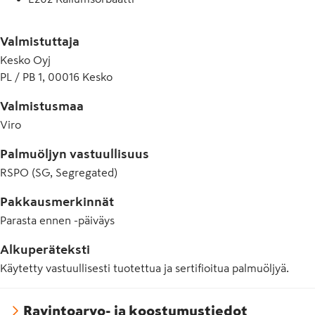
E330 Sitruunahappo
Valmistuttaja
E407 Karrageeni
Kesko Oyj
PL / PB 1, 00016 Kesko
E410 Johanneksenleipäpuujauhe
E415 Ksantaanikumi
Valmistusmaa
Viro
E440 Pektiini
Palmuöljyn vastuullisuus
E471 Rasvahappojen mono- ja diglyseridit
RSPO (SG, Segregated)
E500 Natriumkarbonaatti
Pakkausmerkinnät
E503 Ammoniumkarbonaatti
Parasta ennen -päiväys
Alkuperäteksti
Käytetty vastuullisesti tuotettua ja sertifioitua palmuöljyä.
Ravintoarvo- ja koostumustiedot