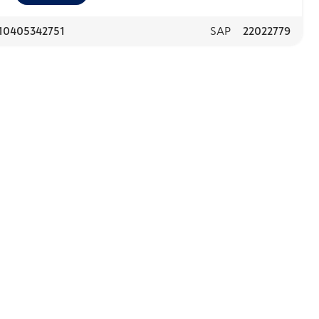
10405342751
SAP
22022779