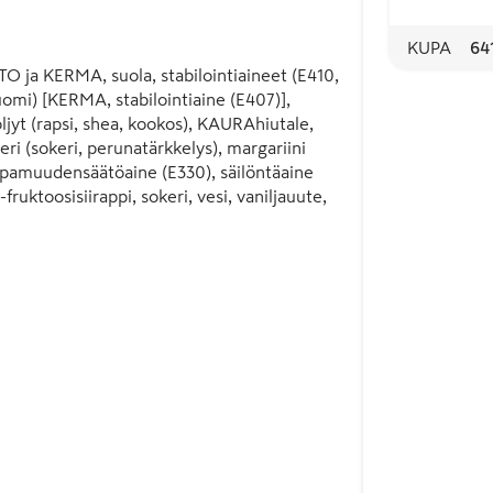
KUPA
64
O ja KERMA, suola, stabilointiaineet (E410, 
omi) [KERMA, stabilointiaine (E407)], 
t (rapsi, shea, kookos), KAURAhiutale, 
i (sokeri, perunatärkkelys), margariini 
happamuudensäätöaine (E330), säilöntäaine 
-fruktoosisiirappi, sokeri, vesi, vaniljauute, 
), suola, sakeuttamisaine (E415)]. Saattaa 