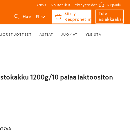
Yritys
Noutotukut
Yhteystiedot
Kirjaudu
Siirry
Tule
FI
Hae
Kespronetiin
asiakkaaksi
UORETUOTTEET
ASTIAT
JUOMAT
YLEISTÄ
stokakku 1200g/10 palaa laktoositon
42744