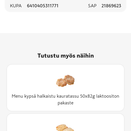
KUPA
6410405311771
SAP
21869623
Tutustu myös näihin
Menu kypsä halkaistu kauratassu 50x82g laktoositon
pakaste