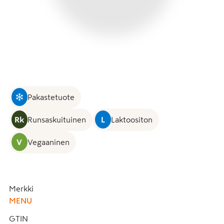
Pakastetuote
Rk
Runsaskuituinen
L
Laktoositon
V
Vegaaninen
Merkki
MENU
GTIN