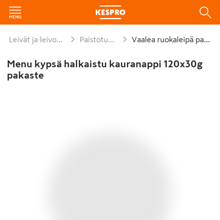
Leivät ja leivonnaiset
Paistotuotteet
Vaalea ruokaleipä paisto
Menu kypsä halkaistu kauranappi 120x30g
pakaste