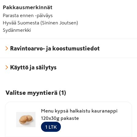
Pakkausmerkinnät
Parasta ennen -päiväys
Hyvää Suomesta (Sininen Joutsen)
Sydänmerkki
Ravintoarvo- ja koostumustiedot
Käyttö ja säilytys
Valitse myyntierä
(
1
)
Menu kypsä halkaistu kauranappi
120x30g pakaste
1
LTK