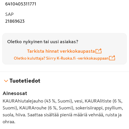
6410405311771
SAP
21869623
Oletko nykyinen tai uusi asiakas?
Tarkista hinnat verkkokaupasta
Oletko kuluttaja? Siirry K-Ruoka.fi -verkkokauppaan
Tuotetiedot
Ainesosat
KAURAhiutalejauho (43 %, Suomi), vesi, KAURAlitiste (6 %,
Suomi), KAURArouhe (6 %, Suomi), sokerisiirappi, psyllium,
suola, hiiva. Saattaa sisältää pieniä määriä vehnää, ruista ja
ohraa.