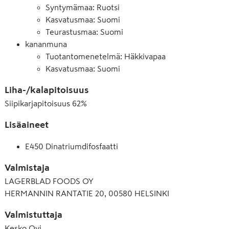
Syntymämaa: Ruotsi
Kasvatusmaa: Suomi
Teurastusmaa: Suomi
kananmuna
Tuotantomenetelmä
:
Häkkivapaa
Kasvatusmaa: Suomi
Liha-/kalapitoisuus
Siipikarjapitoisuus
62
%
Lisäaineet
E450 Dinatriumdifosfaatti
Valmistaja
LAGERBLAD FOODS OY
HERMANNIN RANTATIE 20, 00580 HELSINKI
Valmistuttaja
Kesko Oyj