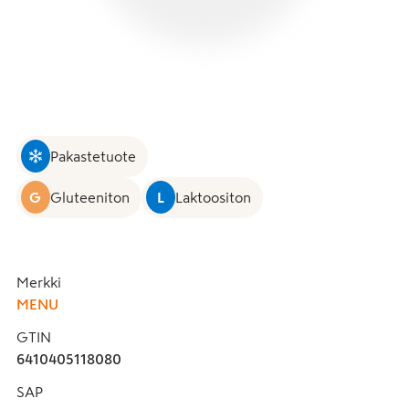
Pakastetuote
G
Gluteeniton
L
Laktoositon
Merkki
MENU
GTIN
6410405118080
SAP