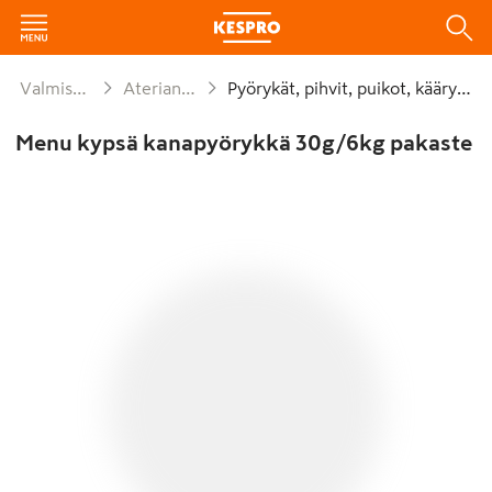
Valmisruoat
Aterian osat
Pyörykät, pihvit, puikot, kääryleet
Menu kypsä kanapyörykkä 30g/6kg pakaste