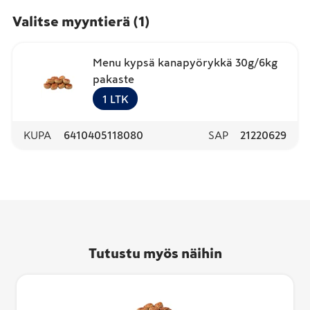
Valitse myyntierä
(
1
)
Menu kypsä kanapyörykkä 30g/6kg
pakaste
1
LTK
KUPA
6410405118080
SAP
21220629
Tutustu myös näihin